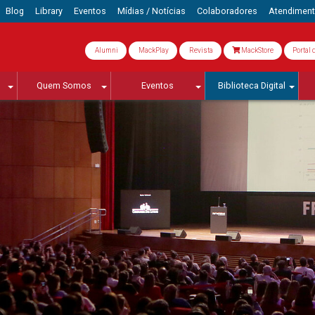
Blog
Library
Eventos
Mídias / Notícias
Colaboradores
Atendimen
Alumni
MackPlay
Revista
MackStore
Portal 
Quem Somos
Eventos
Biblioteca Digital