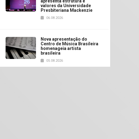
apresenta estrutura e
valores da Universidade
Presbiteriana Mackenzie
06.08.2026
Nova apresentação do
Centro de Música Brasileira
homenageia artista
brasileira
05.08.2026
Universidade Mackenzie
realizará nova edição da
Feira EducationUSA
05.08.2026
Seminário discute desafios
das novas tecnologias em
sistemas solares
residenciais