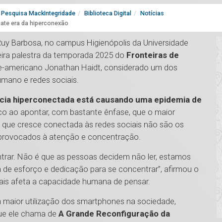
Pesquisa MackIntegridade
Biblioteca Digital
Notícias
ate era da hiperconexão
 Ruy Barbosa, no campus Higienópolis da Universidade
eira palestra da temporada 2025 do
Fronteiras de
e-americano Jonathan Haidt, considerado um dos
mano e redes sociais.
ncia hiperconectada está causando uma epidemia de
ico ao apontar, com bastante ênfase, que o maior
 que cresce conectada às redes sociais não são os
 provocados à atenção e concentração.
ntrar. Não é que as pessoas decidem não ler, estamos
de esforço e dedicação para se concentrar”, afirmou o
iais afeta a capacidade humana de pensar.
a maior utilização dos smartphones na sociedade,
que ele chama de
A Grande Reconfiguração da