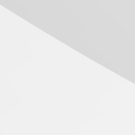
04.08.2026
Mackenzie recepciona os
calouros do segundo
semestre de 2026
04.08.2026
Como o Colégio Mackenzie
Brasília prepara seus
estudantes para o PAS antes
mesmo do Ensino Médio
04.08.2026
Como os pais podem investir
na educação dos filhos além
da escola
04.08.2026