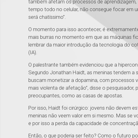
também afetam os processos de aprendizagem, de 
tempo todo no celular, não consegue focar em um 
será chatíssimo”.
O momento para isso acontecer, é extremamente 
mais burras no momento em que as máquinas fica
lembrar da maior introdução da tecnologia do cotid
(IA).
O palestrante também evidenciou que a hipercon
Segundo Jonathan Haidt, as meninas tendem a s
buscam monetizar a dopamina, com processos vi
mais violenta de afetação”, disse o pesquisador,
preocupantes, como as casas de apostas.
Por isso, Haidt foi cirúrgico: jovens não devem e
meninas não veem valor em si mesmo. Mas se voc
e por isso a perda da capacidade de concentraç
Então, o que poderia ser feito? Como o futuro