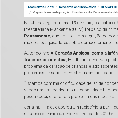
Mackenzie Portal
Research and Innovation
CEMAPI CT 
A grande reconfiguração: Fronteiras do Pensamento deb
Na última segunda-feira, 19 de maio, o auditório
Presbiteriana Mackenzie (UPM) foi palco da prim
Pensamento
, que contou com arguição do nort
maiores pesquisadores sobre comportamento hu
Autor do livro
A Geração Ansiosa: como a infâ
transtornos mentais
, Haidt surpreendeu o públ
problema da geração de crianças e adolescentes
problemas de saúde mental, mas sim nos danos
“Estamos com maior dificuldade de ler, de conce
vendo um grande declínio na capacidade humana 
pesquisador, que todo o problema das redes soc
Jonathan Haidt elaborou um raciocínio a partir d
situação que iniciou desde a década de 2010 e 