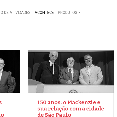
O DE ATIVIDADES
ACONTECE
PRODUTOS
s
150 anos: o Mackenzie e
sua relação com a cidade
io
de São Paulo