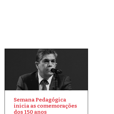
Semana Pedagógica
inicia as comemorações
dos 150 anos