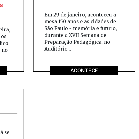
s
Em 29 de janeiro, aconteceu a
mesa 150 anos e as cidades de
São Paulo - memória e futuro,
eira,
durante a XVII Semana de
 os
Preparação Pedagógica, no
dico
Auditório…
s no
ACONTECE
á se