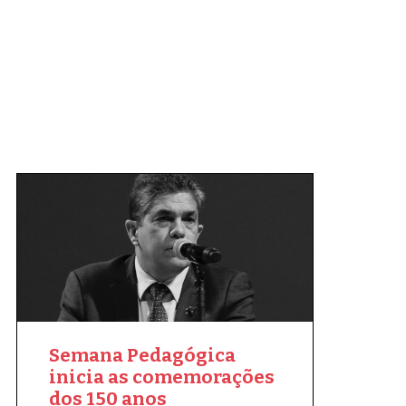
Semana Pedagógica
inicia as comemorações
dos 150 anos