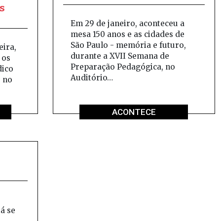
s
Em 29 de janeiro, aconteceu a
mesa 150 anos e as cidades de
São Paulo - memória e futuro,
eira,
durante a XVII Semana de
 os
Preparação Pedagógica, no
dico
Auditório…
s no
ACONTECE
á se