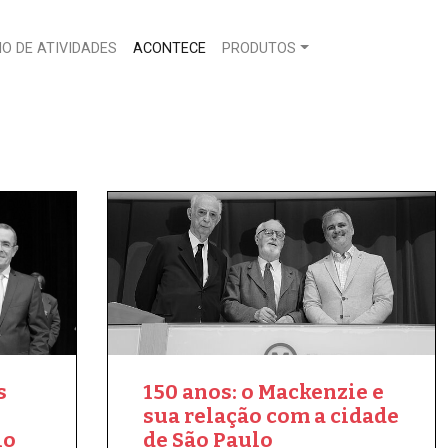
O DE ATIVIDADES
ACONTECE
PRODUTOS
s
150 anos: o Mackenzie e
sua relação com a cidade
io
de São Paulo