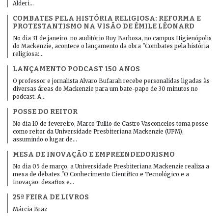
Alderi…
COMBATES PELA HISTÓRIA RELIGIOSA: REFORMA E
PROTESTANTISMO NA VISÃO DE ÉMILE LÉONARD
No dia 31 de janeiro, no auditório Ruy Barbosa, no campus Higienópolis
do Mackenzie, acontece o lançamento da obra "Combates pela história
religiosa:…
LANÇAMENTO PODCAST 150 ANOS
O professor e jornalista Alvaro Bufarah recebe personalidas ligadas às
diversas áreas do Mackenzie para um bate-papo de 30 minutos no
podcast. A…
POSSE DO REITOR
No dia 10 de fevereiro, Marco Tullio de Castro Vasconcelos toma posse
como reitor da Universidade Presbiteriana Mackenzie (UPM),
assumindo o lugar de…
MESA DE INOVAÇÃO E EMPREENDEDORISMO
No dia 05 de março, a Universidade Presbiteriana Mackenzie realiza a
mesa de debates "O Conhecimento Científico e Tecnológico e a
Inovação: desafios e…
25ª FEIRA DE LIVROS
Márcia Braz