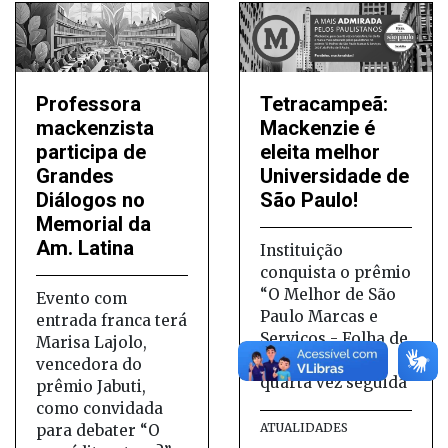
Professora
Tetracampeã:
mackenzista
Mackenzie é
participa de
eleita melhor
Grandes
Universidade de
Diálogos no
São Paulo!
Memorial da
Am. Latina
Instituição
conquista o prêmio
“O Melhor de São
Evento com
Paulo Marcas e
entrada franca terá
Serviços - Folha de
Marisa Lajolo,
S.Paulo” pela
vencedora do
quarta vez seguida
prêmio Jabuti,
como convidada
ATUALIDADES
para debater “O