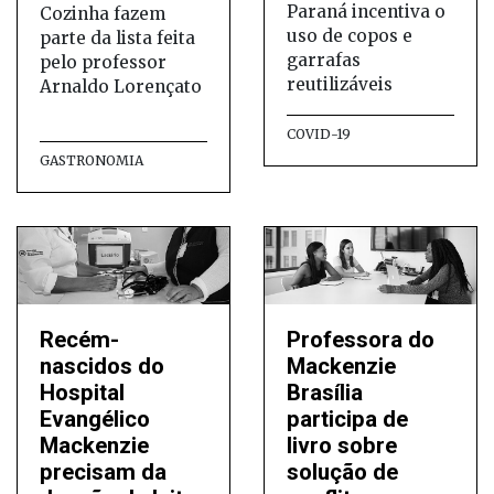
Paraná incentiva o
Cozinha fazem
uso de copos e
parte da lista feita
garrafas
pelo professor
reutilizáveis
Arnaldo Lorençato
COVID-19
GASTRONOMIA
Recém-
Professora do
nascidos do
Mackenzie
Hospital
Brasília
Evangélico
participa de
Mackenzie
livro sobre
precisam da
solução de