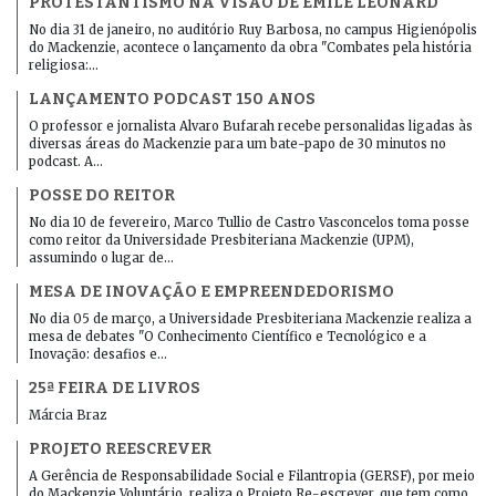
PROTESTANTISMO NA VISÃO DE ÉMILE LÉONARD
No dia 31 de janeiro, no auditório Ruy Barbosa, no campus Higienópolis
do Mackenzie, acontece o lançamento da obra "Combates pela história
religiosa:…
LANÇAMENTO PODCAST 150 ANOS
O professor e jornalista Alvaro Bufarah recebe personalidas ligadas às
diversas áreas do Mackenzie para um bate-papo de 30 minutos no
podcast. A…
POSSE DO REITOR
No dia 10 de fevereiro, Marco Tullio de Castro Vasconcelos toma posse
como reitor da Universidade Presbiteriana Mackenzie (UPM),
assumindo o lugar de…
MESA DE INOVAÇÃO E EMPREENDEDORISMO
No dia 05 de março, a Universidade Presbiteriana Mackenzie realiza a
mesa de debates "O Conhecimento Científico e Tecnológico e a
Inovação: desafios e…
25ª FEIRA DE LIVROS
Márcia Braz
PROJETO REESCREVER
A Gerência de Responsabilidade Social e Filantropia (GERSF), por meio
do Mackenzie Voluntário, realiza o Projeto Re-escrever, que tem como