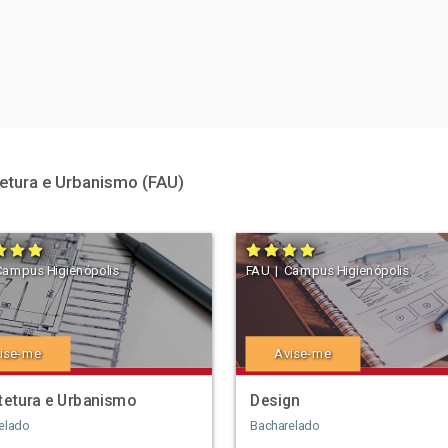
etura e Urbanismo (FAU)
Campus Higienópolis
FAU | Campus Higienópolis
ise-me
Avise-me
tetura e Urbanismo
Design
elado
Bacharelado