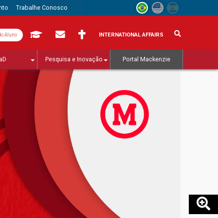
nto
Trabalhe Conosco
INTERNATIONAL AFFAIRS
do Aluno
aD
Pesquisa e Inovação
Portal Mackenzie