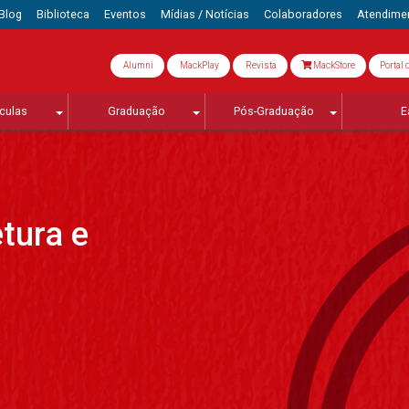
Blog
Biblioteca
Eventos
Mídias / Notícias
Colaboradores
Atendime
Alumni
MackPlay
Revista
MackStore
Portal 
culas
Graduação
Pós-Graduação
E
tura e