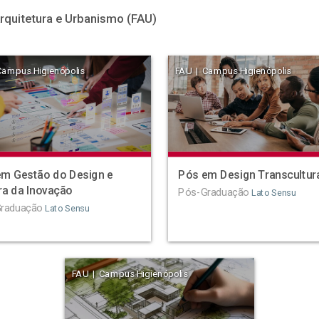
rquitetura e Urbanismo (FAU)
Campus Higienópolis
FAU | Campus Higienópolis
m Gestão do Design e
Pós em Design Transcultur
ra da Inovação
Pós-Graduação
Lato Sensu
raduação
Lato Sensu
FAU | Campus Higienópolis