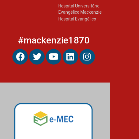
Hospital Universitário
Evangélico Mackenzie
Hospital Evangélico
#mackenzie1870