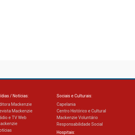
ídias / Notícias:
Sociais e Culturais:
ditora Mackenzie
Capelania
evista Mackenzie
Centro Histórico e Cultural
ádio e TV Web
Mackenzie Voluntário
ackenzie
Responsabilidade Social
otícias
Hospitais: