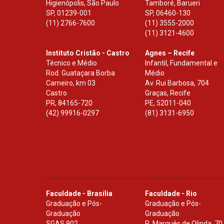
Higienópolis, São Paulo
Tamboré, Barueri
SP
,
01239-001
SP
,
06460-130
(11) 2766-7600
(11) 3555-2000
(11) 3121-4600
Instituto Cristão - Castro
Agnes – Recife
Técnico e Médio
Infantil, Fundamental e
Rod. Guataçara Borba
Médio
Carneiro, km 03
Av. Rui Barbosa, 704
Castro
Graças, Recife
PR
,
84165-720
PE
,
52011-040
(42) 99916-0297
(81) 3131-6950
Faculdade - Brasília
Faculdade - Rio
Graduação e Pós-
Graduação e Pós-
Graduação
Graduação
SGAS 902
R. Marquês de Olinda, 70