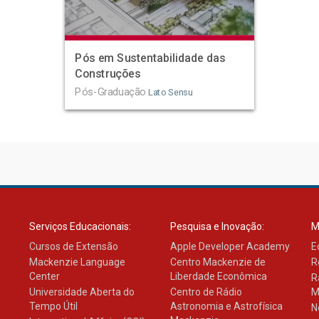
Pós em Sustentabilidade das
Construções
Pós-Graduação
Lato Sensu
Serviços Educacionais:
Pesquisa e Inovação:
M
Cursos de Extensão
Apple Developer Academy
E
Mackenzie Language
Centro Mackenzie de
R
Center
Liberdade Econômica
R
Universidade Aberta do
Centro de Rádio
M
Tempo Útil
Astronomia e Astrofísica
N