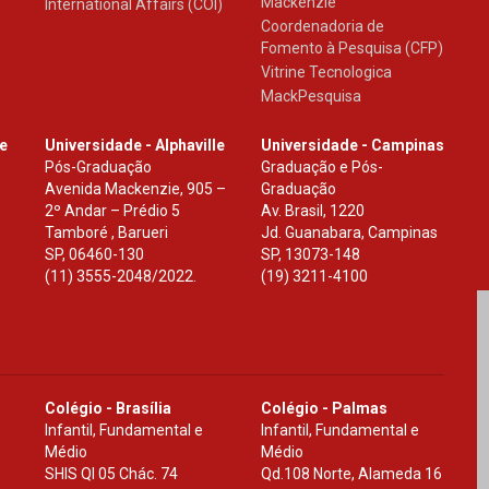
Mackenzie
International Affairs (COI)
Coordenadoria de
Fomento à Pesquisa (CFP)
Vitrine Tecnologica
MackPesquisa
le
Universidade - Alphaville
Universidade - Campinas
Pós-Graduação
Graduação e Pós-
Avenida Mackenzie, 905 –
Graduação
2º Andar – Prédio 5
Av. Brasil, 1220
Tamboré , Barueri
Jd. Guanabara, Campinas
SP
,
06460-130
SP
,
13073-148
(11) 3555-2048/2022.
(19) 3211-4100
Colégio - Brasília
Colégio - Palmas
Infantil, Fundamental e
Infantil, Fundamental e
Médio
Médio
SHIS Ql 05 Chác. 74
Qd.108 Norte, Alameda 16