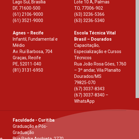
Lago Sul, Brasília
Lote 10 A, Palmas
DF
,
71600-500
TO
,
77006-902
(61) 2106-9000
(63) 3236-5366
(61) 3521-9000
(63) 3236-5340
Agnes – Recife
Escola Técnica Vital
Infantil, Fundamental e
Brasil – Dourados
Médio
Capacitação,
Av. Rui Barbosa, 704
Especialização e Cursos
Graças, Recife
Técnicos
PE
,
52011-040
Rua João Rosa Góes, 1760
(81) 3131-6950
– 3º andar, Vila Planalto
Dourados
/
MS
79825-070
(67) 3037-8343
(67) 3037-8340 –
WhatsApp
Faculdade - Curitiba
Graduação e Pós-
Graduação
 e
Rua Padre Anchieta, 2770