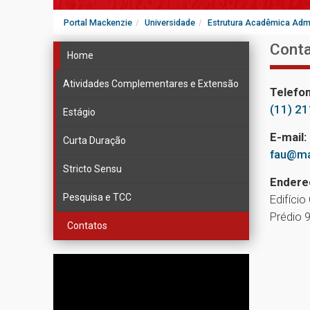
Portal Mackenzie
Universidade
Estrutura Acadêmica Admi
Cont
Home
Atividades Complementares e Extensão
Telefon
(11) 2
Estágio
E-mail:
Curta Duração
fau@ma
Stricto Sensu
Endere
Pesquisa e TCC
Edifício
Prédio 
Contatos