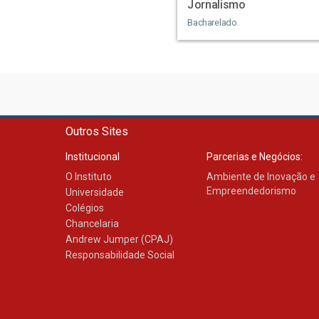
Jornalismo
Bacharelado
Outros Sites
Institucional
Parcerias e Negócios:
O Instituto
Ambiente de Inovação e
Empreendedorismo
Universidade
Colégios
Chancelaria
Andrew Jumper (CPAJ)
Responsabilidade Social