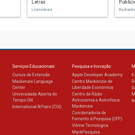
Letras
Public
Licenciatura
Bacharel
Serviços Educacionais:
Pesquisa e Inovação:
M
Cursos de Extensão
Apple Developer Academy
E
Mackenzie Language
Centro Mackenzie de
R
Center
Liberdade Econômica
R
Universidade Aberta do
Centro de Rádio
M
Tempo Útil
Astronomia e Astrofísica
N
Mackenzie
International Affairs (COI)
Coordenadoria de
Fomento à Pesquisa (CFP)
Vitrine Tecnologica
MackPesquisa