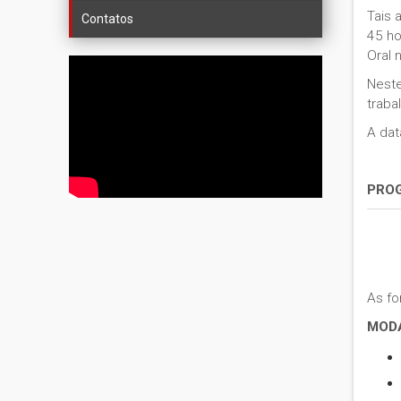
Tais 
Contatos
45 ho
Oral 
Neste
traba
A dat
PRO
As fo
MOD