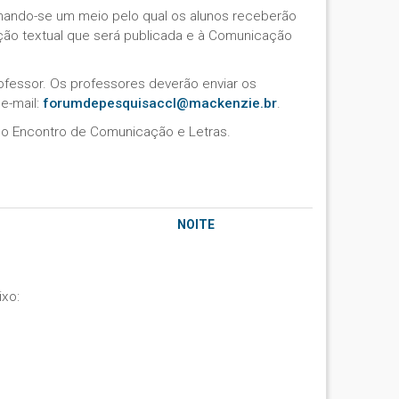
rnando-se um meio pelo qual os alunos receberão
ução textual que será publicada e à Comunicação
ofessor. Os professores deverão enviar os
e-mail:
forumdepesquisaccl@mackenzie.br
.
do Encontro de Comunicação e Letras.
NOITE
ixo: