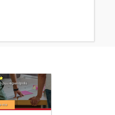
mpus Higienópolis
e-me