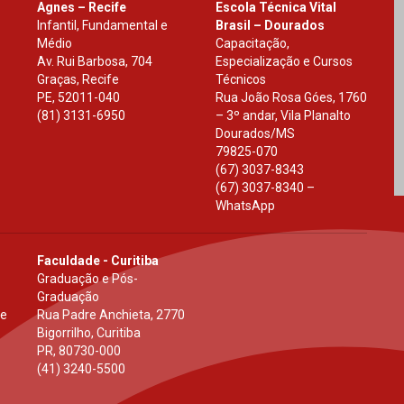
Agnes – Recife
Escola Técnica Vital
Infantil, Fundamental e
Brasil – Dourados
Médio
Capacitação,
Av. Rui Barbosa, 704
Especialização e Cursos
Graças, Recife
Técnicos
PE
,
52011-040
Rua João Rosa Góes, 1760
(81) 3131-6950
– 3º andar, Vila Planalto
Dourados
/
MS
79825-070
(67) 3037-8343
(67) 3037-8340 –
WhatsApp
Faculdade - Curitiba
Graduação e Pós-
Graduação
 e
Rua Padre Anchieta, 2770
Bigorrilho, Curitiba
PR
,
80730-000
(41) 3240-5500