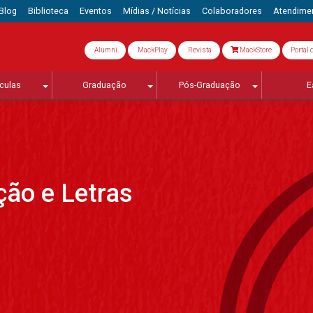
Blog
Biblioteca
Eventos
Mídias / Notícias
Colaboradores
Atendime
Alumni
MackPlay
Revista
MackStore
Portal 
culas
Graduação
Pós-Graduação
E
ão e Letras