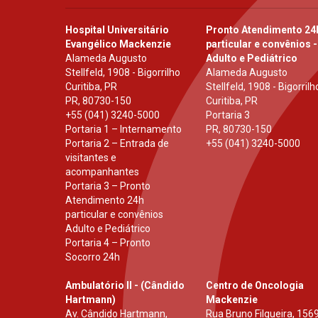
Hospital Universitário
Pronto Atendimento 24
Evangélico Mackenzie
particular e convênios -
Alameda Augusto
Adulto e Pediátrico
Stellfeld, 1908 - Bigorrilho
Alameda Augusto
Curitiba, PR
Stellfeld, 1908 - Bigorrilh
PR
,
80730-150
Curitiba, PR
+55 (041) 3240-5000
Portaria 3
Portaria 1 – Internamento
PR
,
80730-150
Portaria 2 – Entrada de
+55 (041) 3240-5000
visitantes e
acompanhantes
Portaria 3 – Pronto
Atendimento 24h
particular e convênios
Adulto e Pediátrico
Portaria 4 – Pronto
Socorro 24h
Ambulatório II - (Cândido
Centro de Oncologia
Hartmann)
Mackenzie
Av. Cândido Hartmann,
Rua Bruno Filgueira, 1569