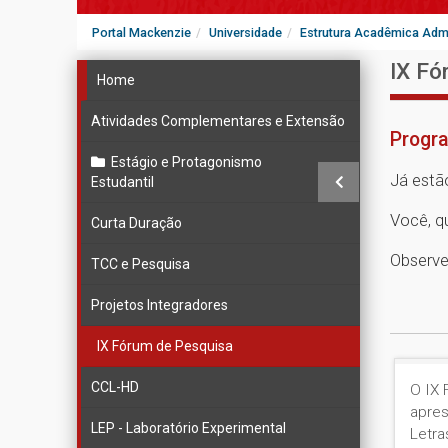
Portal Mackenzie
Universidade
Estrutura Acadêmica Admi
IX Fó
Home
Atividades Complementares e Extensão
Progr
Estágio e Protagonismo
Já estã
Estudantil
Você, q
Curta Duração
Observe
TCC e Pesquisa
Projetos Integradores
IX Fórum de Pesquisa
CCL-HD
O IX 
apres
LEP - Laboratório Experimental
Letra