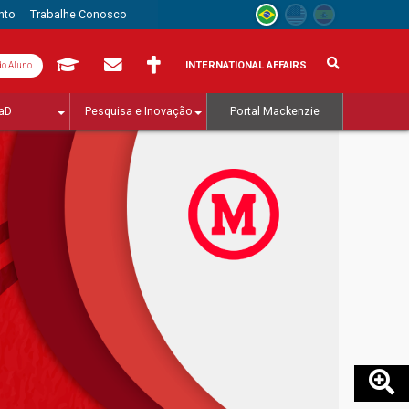
nto
Trabalhe Conosco
INTERNATIONAL AFFAIRS
do Aluno
aD
Pesquisa e Inovação
Portal Mackenzie