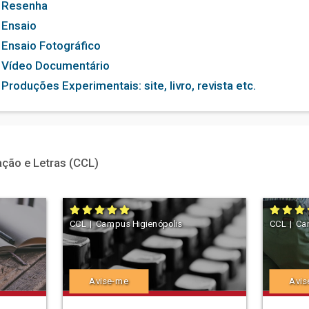
Resenha
Ensaio
Ensaio Fotográfico
Vídeo Documentário
Produções Experimentais: site, livro, revista etc.
ção e Letras (CCL)
CCL | Campus Higienópolis
CCL | Ca
Avise-me
Avis