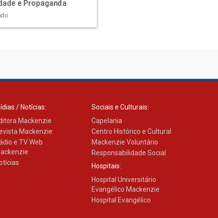
idade e Propaganda
ado
ídias / Notícias:
Sociais e Culturais:
ditora Mackenzie
Capelania
evista Mackenzie
Centro Histórico e Cultural
ádio e TV Web
Mackenzie Voluntário
ackenzie
Responsabilidade Social
otícias
Hospitais:
Hospital Universitário
Evangélico Mackenzie
Hospital Evangélico