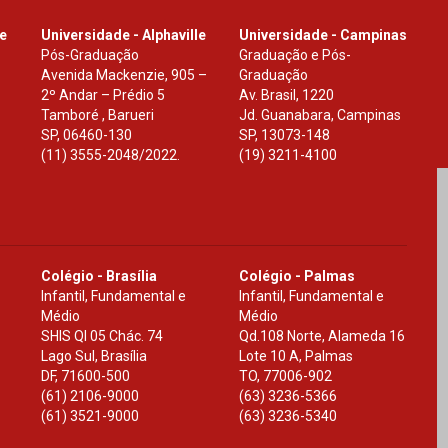
le
Universidade - Alphaville
Universidade - Campinas
Pós-Graduação
Graduação e Pós-
Avenida Mackenzie, 905 –
Graduação
2º Andar – Prédio 5
Av. Brasil, 1220
Tamboré , Barueri
Jd. Guanabara, Campinas
SP
,
06460-130
SP
,
13073-148
(11) 3555-2048/2022.
(19) 3211-4100
Colégio - Brasília
Colégio - Palmas
Infantil, Fundamental e
Infantil, Fundamental e
Médio
Médio
SHIS Ql 05 Chác. 74
Qd.108 Norte, Alameda 16
Lago Sul, Brasília
Lote 10 A, Palmas
DF
,
71600-500
TO
,
77006-902
(61) 2106-9000
(63) 3236-5366
(61) 3521-9000
(63) 3236-5340