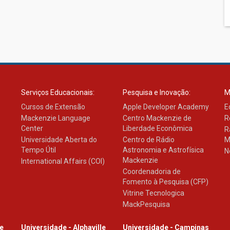
Serviços Educacionais:
Pesquisa e Inovação:
M
Cursos de Extensão
Apple Developer Academy
E
Mackenzie Language
Centro Mackenzie de
R
Center
Liberdade Econômica
R
Universidade Aberta do
Centro de Rádio
M
Tempo Útil
Astronomia e Astrofísica
N
Mackenzie
International Affairs (COI)
Coordenadoria de
Fomento à Pesquisa (CFP)
Vitrine Tecnologica
MackPesquisa
le
Universidade - Alphaville
Universidade - Campinas