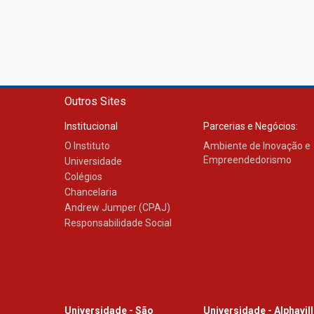
Outros Sites
Institucional
Parcerias e Negócios:
O Instituto
Ambiente de Inovação e
Empreendedorismo
Universidade
Colégios
Chancelaria
Andrew Jumper (CPAJ)
Responsabilidade Social
Universidade - São
Universidade - Alphavil