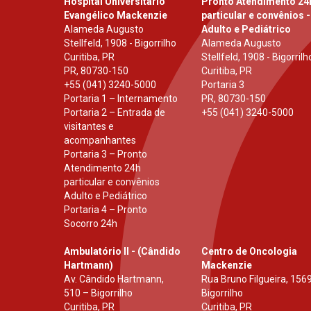
Hospital Universitário
Pronto Atendimento 24
Evangélico Mackenzie
particular e convênios -
Alameda Augusto
Adulto e Pediátrico
Stellfeld, 1908 - Bigorrilho
Alameda Augusto
Curitiba, PR
Stellfeld, 1908 - Bigorrilh
PR
,
80730-150
Curitiba, PR
+55 (041) 3240-5000
Portaria 3
Portaria 1 – Internamento
PR
,
80730-150
Portaria 2 – Entrada de
+55 (041) 3240-5000
visitantes e
acompanhantes
Portaria 3 – Pronto
Atendimento 24h
particular e convênios
Adulto e Pediátrico
Portaria 4 – Pronto
Socorro 24h
Ambulatório II - (Cândido
Centro de Oncologia
Hartmann)
Mackenzie
Av. Cândido Hartmann,
Rua Bruno Filgueira, 1569
510 – Bigorrilho
Bigorrilho
Curitiba, PR
Curitiba, PR