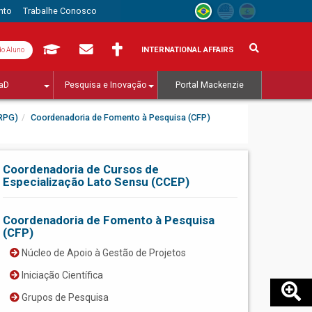
nto
Trabalhe Conosco
INTERNATIONAL AFFAIRS
do Aluno
aD
Pesquisa e Inovação
Portal Mackenzie
PRPG)
Coordenadoria de Fomento à Pesquisa (CFP)
Coordenadoria de Cursos de
Especialização Lato Sensu (CCEP)
Coordenadoria de Fomento à Pesquisa
(CFP)
Núcleo de Apoio à Gestão de Projetos
Iniciação Científica
Grupos de Pesquisa