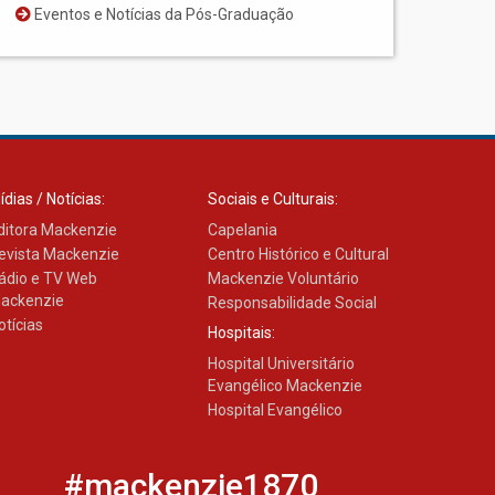
Eventos e Notícias da Pós-Graduação
ídias / Notícias:
Sociais e Culturais:
ditora Mackenzie
Capelania
evista Mackenzie
Centro Histórico e Cultural
ádio e TV Web
Mackenzie Voluntário
ackenzie
Responsabilidade Social
otícias
Hospitais:
Hospital Universitário
Evangélico Mackenzie
Hospital Evangélico
#mackenzie1870