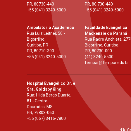
PR
,
80730-440
PR
,
80.730-440
+55 (041) 3240-5000
+55 (041) 3240-5000
Ambulatório Acadêmico
Faculdade Evangélica
Rua Luiz Leitner, 50 -
Mackenzie do Paraná
Bigorrilho
Rua Padre Anchieta, 277
Curitiba, PR
Bigorrilho, Curitiba
PR
,
80710-390
PR
,
80730-000
+55 (041) 3240-5000
(41) 3240-5500
fempar@fempar.edu.br
Hospital Evangélico Dr. e
Sra. Goldsby King
Rua: Hilda Bergo Duarte,
81 - Centro
Dourados, MS
PR
,
79803-060
+55 (067) 3416-7800
Ce