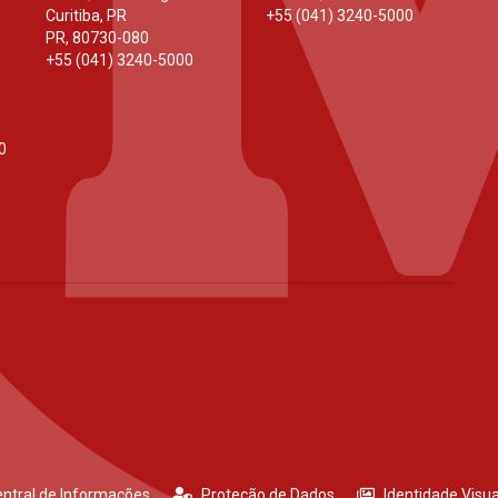
Curitiba, PR
+55 (041) 3240-5000
PR
,
80730-080
+55 (041) 3240-5000
0
ntral de Informações
Proteção de Dados
Identidade Visua