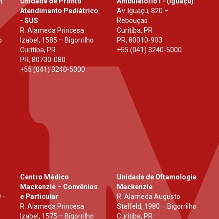
h
Unidade de Pronto
Ambulatório I - (Iguaçu)
Atendimento Pediátrico
Av. Iguaçu, 820 –
- SUS
Rebouças
R. Alameda Princesa
Curitiba, PR
o
Izabel, 1585 – Bigorrilho
PR
,
80010-903
Curitiba, PR
+55 (041) 3240-5000
PR
,
80730-080
+55 (041) 3240-5000
Centro Médico
Unidade de Oftamologia
Mackenzie – Convênios
Mackenzie
 -
e Particular
R. Alameda Augusto
R. Alameda Princesa
Stelfeld, 1980 – Bigorrilho
Izabel, 1575 – Bigorrilho
Curitiba, PR