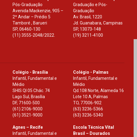
Pós-Graduação
Graduação e Pós-
Avenida Mackenzie, 905 –
Graduação
2º Andar – Prédio 5
Av. Brasil, 1220
Tamboré , Barueri
Jd. Guanabara, Campinas
SP
,
06460-130
SP
,
13073-148
(11) 3555-2048/2022.
(19) 3211-4100
Colégio - Brasília
Colégio - Palmas
Infantil, Fundamental e
Infantil, Fundamental e
Médio
Médio
SHIS Ql 05 Chác. 74
Qd.108 Norte, Alameda 16
Lago Sul, Brasília
Lote 10 A, Palmas
DF
,
71600-500
TO
,
77006-902
(61) 2106-9000
(63) 3236-5366
(61) 3521-9000
(63) 3236-5340
Agnes – Recife
Escola Técnica Vital
Infantil, Fundamental e
Brasil – Dourados