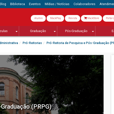
Blog
Biblioteca
Eventos
Mídias / Notícias
Colaboradores
Atendime
Alumni
MackPlay
Revista
MackStore
Portal 
culas
Graduação
Pós-Graduação
E
ministrativa
Pró-Reitorias
Pró-Reitoria de Pesquisa e Pós-Graduação (
s-Graduação (PRPG)