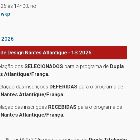
026 às 14h00, no
pwkp
o 2026
 de Design Nantes Atlantique - 1S 2026
relação dos
SELECIONADOS
para o programa de
Dupla
es Atlantique/França.
elação das inscrições
DEFERIDAS
para o programa de
n Nantes Atlantique/França.
elação das inscrições
RECEBIDAS
para o programa de
n Nantes Atlantique/França.
a - IN-RE-009/2026 para o programa de
Dupla Titulação