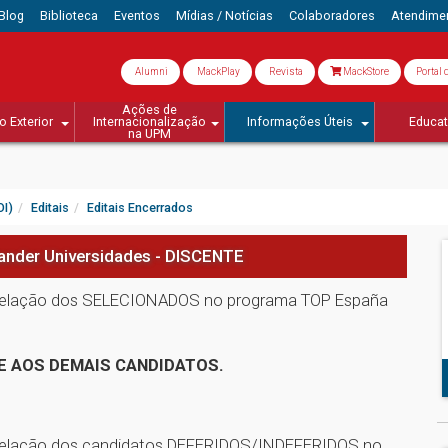
Blog
Biblioteca
Eventos
Mídias / Notícias
Colaboradores
Atendime
Alumni
MackPlay
Revista
MackStore
Portal 
Ações de
o Exterior
Internacionalização
Informações Úteis
Educa
na UPM
OI)
Editais
Editais Encerrados
ander Universidades - DISCENTE
 relação dos SELECIONADOS no programa TOP España
E AOS DEMAIS CANDIDATOS.
 relação dos candidatos DEFERIDOS/INDEFERIDOS no