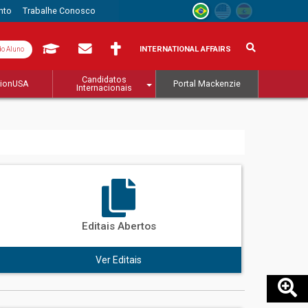
nto
Trabalhe Conosco
INTERNATIONAL AFFAIRS
do Aluno
Candidatos
tionUSA
Portal Mackenzie
Internacionais
Editais Abertos
Ver Editais