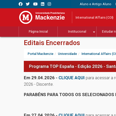
Aluno e Antigo Aluno
International Affairs (COI)
Página Inicial
Institucional
Estudar n
Editais Encerrados
Portal Mackenzie
Universidade
International Affairs (C
Programa TOP España - Edição 2026 - Sant
Em 29.04.2026 -
CLIQUE AQUI
para acessar a
2026 - Discente.
PARABÉNS PARA TODOS OS SELECIONADOS 
Em 27.04.2026 -
CLIQUE AQUI
para acessar a