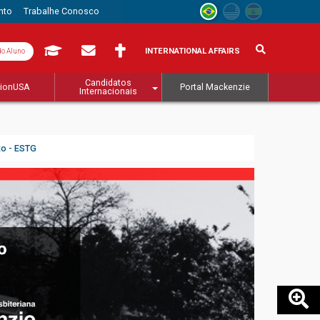
nto
Trabalhe Conosco
INTERNATIONAL AFFAIRS
do Aluno
Candidatos
tionUSA
Portal Mackenzie
Internacionais
to - ESTG