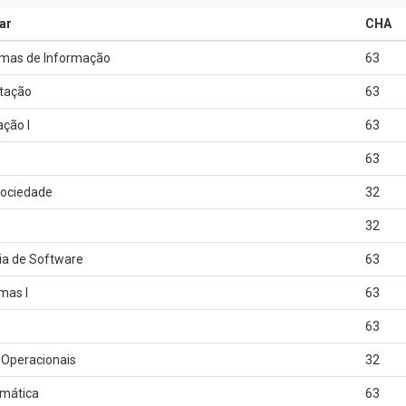
ar
CHA
mas de Informação
63
tação
63
ção I
63
63
Sociedade
32
32
ia de Software
63
mas I
63
63
 Operacionais
32
mática
63