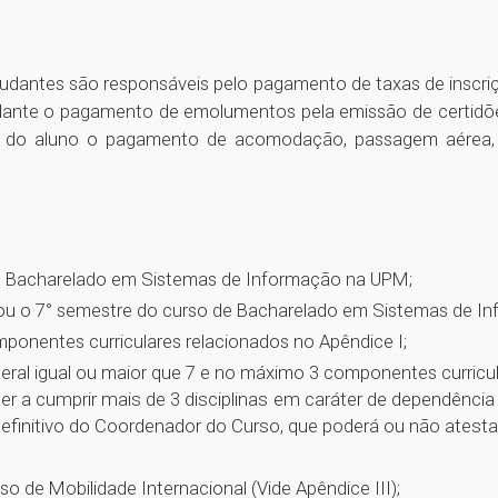
dantes são responsáveis pelo pagamento de taxas de inscrição
ante o pagamento de emolumentos pela emissão de certidõe
de do aluno o pagamento de acomodação, passagem aérea, 
de Bacharelado em Sistemas de Informação na UPM;
 ou o 7° semestre do curso de Bacharelado em Sistemas de I
onentes curriculares relacionados no Apêndice I;
ral igual ou maior que 7 e no máximo 3 componentes curricul
r a cumprir mais de 3 disciplinas em caráter de dependência 
efinitivo do Coordenador do Curso, que poderá ou não atesta
 de Mobilidade Internacional (Vide Apêndice III);