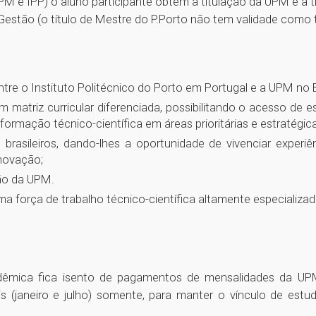
PM e IPP) o aluno participante obtém a titulação da UPM e a t
stão (o título de Mestre do P.Porto não tem validade como ta
ntre o Instituto Politécnico do Porto em Portugal e a UPM no Br
 matriz curricular diferenciada, possibilitando o acesso de e
formação técnico-científica em áreas prioritárias e estratégi
asileiros, dando-lhes a oportunidade de vivenciar experiên
novação;
ção da UPM.
a força de trabalho técnico-científica altamente especializad
cadêmica fica isento de pagamentos de mensalidades da UP
is (janeiro e julho) somente, para manter o vínculo de es