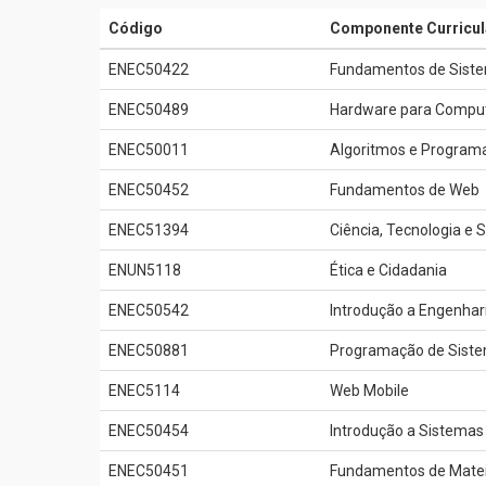
Código
Componente Curricul
ENEC50422
Fundamentos de Siste
ENEC50489
Hardware para Compu
ENEC50011
Algoritmos e Programa
ENEC50452
Fundamentos de Web
ENEC51394
Ciência, Tecnologia e 
ENUN5118
Ética e Cidadania
ENEC50542
Introdução a Engenhar
ENEC50881
Programação de Siste
ENEC5114
Web Mobile
ENEC50454
Introdução a Sistemas
ENEC50451
Fundamentos de Mate