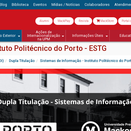
Blog
Biblioteca
Eventos
Mídias / Notícias
Colaboradores
Atendime
Alumni
MackPlay
Revista
MackStore
Portal 
Ações de
o Exterior
Internacionalização
Informações Úteis
Educa
na UPM
tuto Politécnico do Porto - ESTG
OI)
Dupla Titulação
Sistemas de Informação - Instituto Politécnico do Por