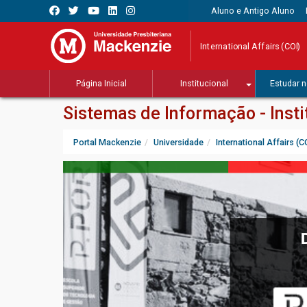
Aluno e Antigo Aluno
International Affairs (COI)
Página Inicial
Institucional
Estudar n
Sistemas de Informação - Insti
Portal Mackenzie
Universidade
International Affairs (C