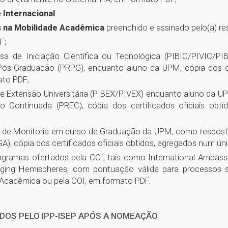
 Internacional
s na Mobilidade Acadêmica
preenchido e assinado pelo(a) r
F;
sa de Iniciação Científica ou Tecnológica (PIBIC/PIVIC/P
Pós-Graduação (PRPG), enquanto aluno da UPM, cópia dos cer
to PDF;
de Extensão Universitária (PIBEX/PIVEX) enquanto aluno da 
o Continuada (PREC), cópia dos certificados oficiais obt
e de Monitoria em curso de Graduação da UPM, como resposta
), cópia dos certificados oficiais obtidos, agregados num 
gramas ofertados pela COI, tais como International Ambassa
ing Hemispheres, com pontuação válida para processos sel
e Acadêmica ou pela COI, em formato PDF.
DOS PELO IPP-ISEP APÓS A NOMEAÇÃO