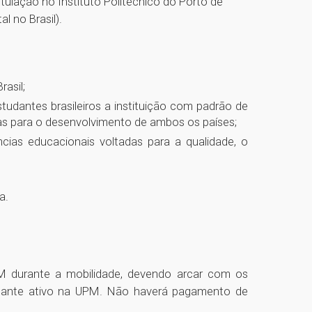
itulação no Instituto Politécnico do Porto de
l no Brasil).
asil;
studantes brasileiros a instituição com padrão de
cas para o desenvolvimento de ambos os países;
cias educacionais voltadas para a qualidade, o
a.
M durante a mobilidade, devendo arcar com os
tudante ativo na UPM. Não haverá pagamento de