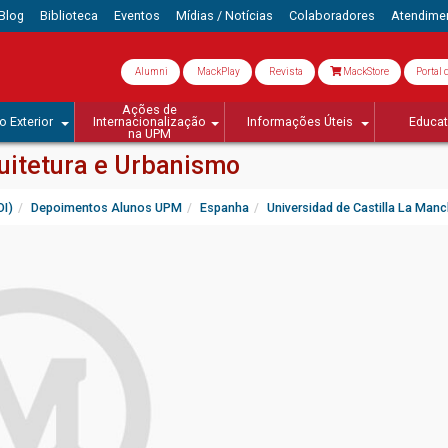
Blog
Biblioteca
Eventos
Mídias / Notícias
Colaboradores
Atendime
Alumni
MackPlay
Revista
MackStore
Portal 
Ações de
o Exterior
Internacionalização
Informações Úteis
Educa
na UPM
quitetura e Urbanismo
OI)
Depoimentos Alunos UPM
Espanha
Universidad de Castilla La Man