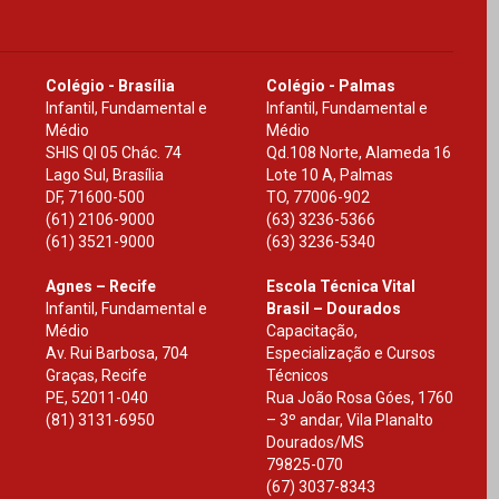
Colégio - Brasília
Colégio - Palmas
Infantil, Fundamental e
Infantil, Fundamental e
Médio
Médio
SHIS Ql 05 Chác. 74
Qd.108 Norte, Alameda 16
Lago Sul, Brasília
Lote 10 A, Palmas
DF
,
71600-500
TO
,
77006-902
(61) 2106-9000
(63) 3236-5366
(61) 3521-9000
(63) 3236-5340
Agnes – Recife
Escola Técnica Vital
Infantil, Fundamental e
Brasil – Dourados
Médio
Capacitação,
Av. Rui Barbosa, 704
Especialização e Cursos
Graças, Recife
Técnicos
PE
,
52011-040
Rua João Rosa Góes, 1760
(81) 3131-6950
– 3º andar, Vila Planalto
Dourados
/
MS
79825-070
(67) 3037-8343