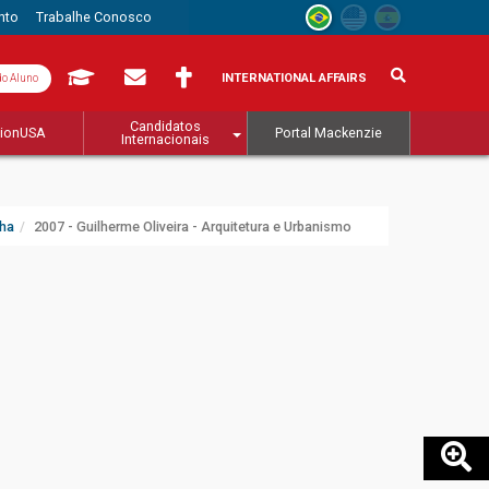
nto
Trabalhe Conosco
INTERNATIONAL AFFAIRS
do Aluno
Candidatos
tionUSA
Portal Mackenzie
Internacionais
cha
2007 - Guilherme Oliveira - Arquitetura e Urbanismo