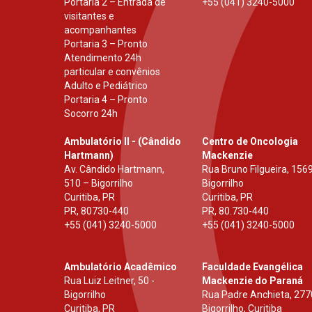
Portaria 2 – Entrada de
+55 (041) 3240-5000
visitantes e
acompanhantes
Portaria 3 – Pronto
Atendimento 24h
particular e convênios
Adulto e Pediátrico
Portaria 4 – Pronto
Socorro 24h
Ambulatório II - (Cândido
Centro de Oncologia
Hartmann)
Mackenzie
Av. Cândido Hartmann,
Rua Bruno Filgueira, 1569
510 – Bigorrilho
Bigorrilho
Curitiba, PR
Curitiba, PR
PR
,
80730-440
PR
,
80.730-440
+55 (041) 3240-5000
+55 (041) 3240-5000
Ambulatório Acadêmico
Faculdade Evangélica
Rua Luiz Leitner, 50 -
Mackenzie do Paraná
Bigorrilho
Rua Padre Anchieta, 277
Curitiba, PR
Bigorrilho, Curitiba