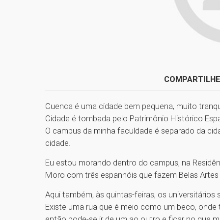
COMPARTILHE
Cuenca é uma cidade bem pequena, muito tranquil
Cidade é tombada pelo Patrimônio Histórico Esp
O campus da minha faculdade é separado da cid
cidade.
Eu estou morando dentro do campus, na Residênci
Moro com três espanhóis que fazem Belas Artes e
Aqui também, às quintas-feiras, os universitários
Existe uma rua que é meio como um beco, onde te
então pode-se ir de um ao outro e ficar no que ma