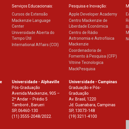
Serviços Educacionais:
Pesquisa e Inovação:
M
Cursos de Extensão
Apple Developer Academy
E
Mackenzie Language
Centro Mackenzie de
R
Center
Liberdade Econômica
R
Universidade Aberta do
Centro de Rádio
M
Tempo Útil
Astronomia e Astrofísica
N
Mackenzie
International Affairs (COI)
Coordenadoria de
Fomento à Pesquisa (CFP)
Vitrine Tecnologica
MackPesquisa
le
Universidade - Alphaville
Universidade - Campinas
Pós-Graduação
Graduação e Pós-
Avenida Mackenzie, 905 –
Graduação
2º Andar – Prédio 5
Av. Brasil, 1220
Tamboré , Barueri
Jd. Guanabara, Campinas
SP
,
06460-130
SP
,
13073-148
(11) 3555-2048/2022.
(19) 3211-4100