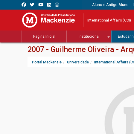
Aluno e Antigo Aluno
International Affairs (COI)
Página Inicial
Institucional
Estudar n
2007 - Guilherme Oliveira - Ar
Portal Mackenzie
Universidade
International Affairs (C