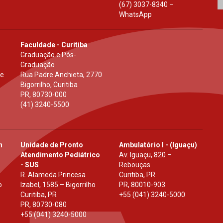
(67) 3037-8340 –
WhatsApp
Faculdade - Curitiba
Graduação e Pós-
Graduação
 e
Rua Padre Anchieta, 2770
Bigorrilho, Curitiba
PR
,
80730-000
(41) 3240-5500
h
Unidade de Pronto
Ambulatório I - (Iguaçu)
Atendimento Pediátrico
Av. Iguaçu, 820 –
- SUS
Rebouças
R. Alameda Princesa
Curitiba, PR
o
Izabel, 1585 – Bigorrilho
PR
,
80010-903
Curitiba, PR
+55 (041) 3240-5000
PR
,
80730-080
+55 (041) 3240-5000