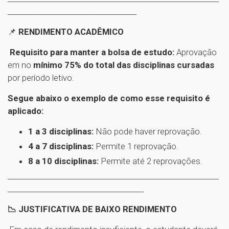
____________________________________
📌
RENDIMENTO ACADÊMICO
Requisito para manter a bolsa de estudo:
Aprovação
em no
mínimo 75% do total das disciplinas cursadas
por período letivo.
Segue abaixo o exemplo de como esse requisito é
aplicado:
1 a 3 disciplinas:
Não pode haver reprovação.
4 a 7 disciplinas:
Permite 1 reprovação.
8 a 10 disciplinas:
Permite até 2 reprovações.
___________________________________________________________
______________________________________
📉 JUSTIFICATIVA DE BAIXO RENDIMENTO