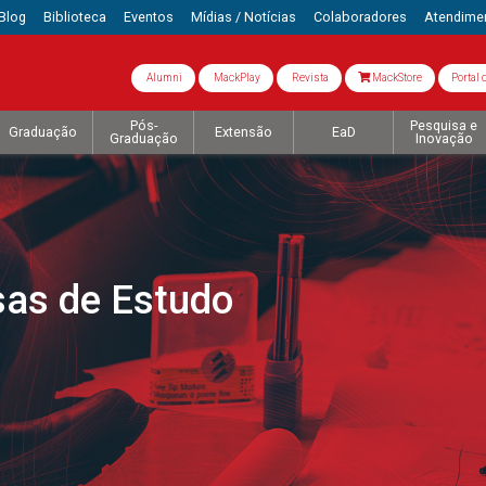
Blog
Biblioteca
Eventos
Mídias / Notícias
Colaboradores
Atendime
Alumni
MackPlay
Revista
MackStore
Portal 
Pós-
Pesquisa e
Graduação
Extensão
EaD
Graduação
Inovação
sas de Estudo