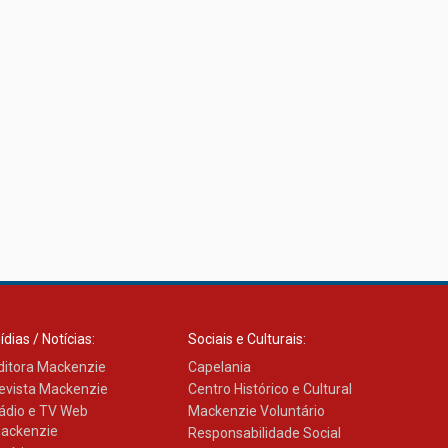
ídias / Notícias:
Sociais e Culturais:
ditora Mackenzie
Capelania
evista Mackenzie
Centro Histórico e Cultural
ádio e TV Web
Mackenzie Voluntário
ackenzie
Responsabilidade Social