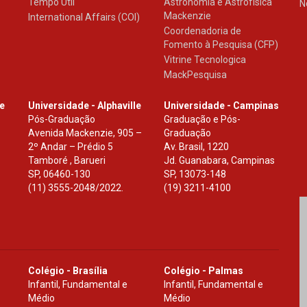
Tempo Útil
Astronomia e Astrofísica
N
Mackenzie
International Affairs (COI)
Coordenadoria de
Fomento à Pesquisa (CFP)
Vitrine Tecnologica
MackPesquisa
le
Universidade - Alphaville
Universidade - Campinas
Pós-Graduação
Graduação e Pós-
Avenida Mackenzie, 905 –
Graduação
2º Andar – Prédio 5
Av. Brasil, 1220
Tamboré , Barueri
Jd. Guanabara, Campinas
SP
,
06460-130
SP
,
13073-148
(11) 3555-2048/2022.
(19) 3211-4100
Colégio - Brasília
Colégio - Palmas
Infantil, Fundamental e
Infantil, Fundamental e
Médio
Médio