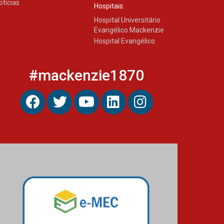
otícias
Hospitais:
Hospital Universitário
Evangélico Mackenzie
Hospital Evangélico
#mackenzie1870