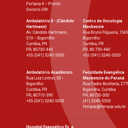
Portaria 4 – Pronto
Socorro 24h
Ambulatório II - (Cândido
Centro de Oncologia
Hartmann)
Mackenzie
Av. Cândido Hartmann,
Rua Bruno Filgueira, 1569
510 – Bigorrilho
Bigorrilho
Curitiba, PR
Curitiba, PR
PR
,
80730-440
PR
,
80.730-440
+55 (041) 3240-5000
+55 (041) 3240-5000
Ambulatório Acadêmico
Faculdade Evangélica
Rua Luiz Leitner, 50 -
Mackenzie do Paraná
Bigorrilho
Rua Padre Anchieta, 277
Curitiba, PR
Bigorrilho, Curitiba
PR
,
80710-390
PR
,
80730-000
+55 (041) 3240-5000
(41) 3240-5500
fempar@fempar.edu.br
Hospital Evangélico Dr. e