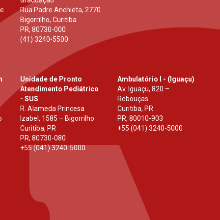
 e
Rua Padre Anchieta, 2770
Bigorrilho, Curitiba
PR
,
80730-000
(41) 3240-5500
h
Unidade de Pronto
Ambulatório I - (Iguaçu)
Atendimento Pediátrico
Av. Iguaçu, 820 –
- SUS
Rebouças
R. Alameda Princesa
Curitiba, PR
o
Izabel, 1585 – Bigorrilho
PR
,
80010-903
Curitiba, PR
+55 (041) 3240-5000
PR
,
80730-080
+55 (041) 3240-5000