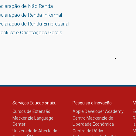
claração de Não Renda
claração de Renda Informal
claração de Renda Empresarial
ecklist e Orientações Gerais
.
Serviços Educacionais:
Pesquisa e Inovação:
M
Cursos de Extensão
Apple Developer Academy
E
Mackenzie Language
Centro Mackenzie de
R
Center
Liberdade Econômica
R
Universidade Aberta do
Centro de Rádio
M