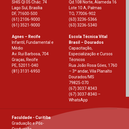
SHIS Ql 05 Chác. 74
Qd.108 Norte, Alameda 16
Lago Sul, Brasília
Lote 10 A, Palmas
DF
,
71600-500
TO
,
77006-902
(61) 2106-9000
(63) 3236-5366
(61) 3521-9000
(63) 3236-5340
Agnes – Recife
Escola Técnica Vital
Infantil, Fundamental e
Brasil – Dourados
Médio
Capacitação,
Av. Rui Barbosa, 704
Especialização e Cursos
Graças, Recife
Técnicos
PE
,
52011-040
Rua João Rosa Góes, 1760
(81) 3131-6950
– 3º andar, Vila Planalto
Dourados
/
MS
79825-070
(67) 3037-8343
(67) 3037-8340 –
WhatsApp
Faculdade - Curitiba
Graduação e Pós-
Graduação