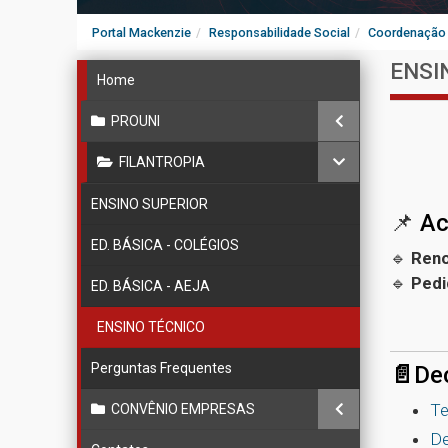
Portal Mackenzie
Responsabilidade Social
Coordenação 
ENSI
Home
PROUNI
FILANTROPIA
ENSINO SUPERIOR
📌
Ac
ED. BÁSICA - COLÉGIOS
🔹
Ren
🔹
Pedi
ED. BÁSICA - AEJA
ENSINO TÉCNICO
Perguntas Frequentes
📄
Dec
Te
CONVÊNIO EMPRESAS
De