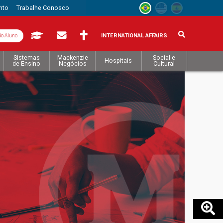
nto
Trabalhe Conosco
INTERNATIONAL AFFAIRS
do Aluno
Sistemas
Mackenzie
Social e
Hospitais
de Ensino
Negócios
Cultural