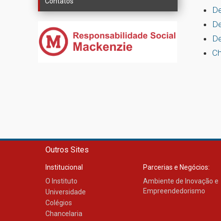
Contatos
De
De
De
Ch
Outros Sites
Institucional
Parcerias e Negócios:
O Instituto
Ambiente de Inovação e
Empreendedorismo
Universidade
Colégios
Chancelaria