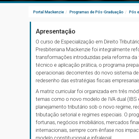
Portal Mackenzie
Programas de Pós-Graduação
Pós 
Apresentação
O curso de Especialização em Direito Tributár
Presbiteriana Mackenzie foi integralmente refo
transformações introduzidas pela reforma d
técnico e aplicação prática, o programa prepar
operacionais decorrentes do novo sistema de
redesenho das estratégias fiscais empresari
A matriz curricular foi organizada em três mó
temas como o novo modelo de IVA dual (IBS e
planejamento tributário sob o novo regime, re
tributação setorial e regimes especiais. O p
fortunas, negócios imobiliários, mercados fin
internacionais, sempre com ênfase nos impacto
modelo constitucional e infralegal.