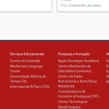
Pós-Graduação
Lato Sensu
Serviços Educacionais:
Pesquisa e Inovação:
M
Cursos de Extensão
Apple Developer Academy
E
Mackenzie Language
Centro Mackenzie de
R
Center
Liberdade Econômica
R
Universidade Aberta do
Centro de Rádio
M
Tempo Útil
Astronomia e Astrofísica
N
Mackenzie
International Affairs (COI)
Coordenadoria de
Fomento à Pesquisa (CFP)
Vitrine Tecnologica
MackPesquisa