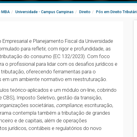
e MBA
Universidade - Campus Campinas
Direito
Pós em Direito Tributár
io Empresarial e Planejamento Fiscal da Universidade
rmulado para refletir, com rigor e profundidade, as
a tributação do consumo (EC 132/2023). Com foco
a o profissional para lidar com os desafios jurídicos e
 tributação, oferecendo ferramentas para o
ais em um ambiente normativo em reestruturação.
dulos teórico-aplicados e um módulo on-line, cobrindo
 CBS), Imposto Seletivo, gestão da transição,
organizações societárias,
compliance
, escrituração,
rograma contempla também a tributação de grandes
anceiro e de capitais, além de operações
s jurídicos, contábeis e regulatórios do novo