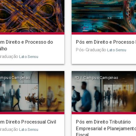
m Direito e Processo do
Pós em Direito e Processo 
alho
Pós-Graduação
Lato Sensu
raduação
Lato Sensu
ampus Campinas
FD | Campus Campinas
m Direito Processual Civil
Pós em Direito Tributário
Empresarial e Planejament
raduação
Lato Sensu
Fiscal