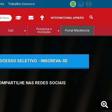
nto
Trabalhe Conosco
INTERNATIONAL AFFAIRS
do Aluno
Pesquisa e
EaD
Portal Mackenzie
Inovação
OCESSO SELETIVO - INSCREVA-SE
OMPARTILHE NAS REDES SOCIAIS