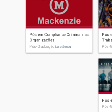
Pós em Compliance Criminal nas
Pós e
Organizações
Trab
Pós-Graduação
Pós-G
Lato Sensu
FD | C
Pós e
Pós-G