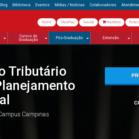
Blog
Biblioteca
Eventos
Mídias / Notícias
Colaboradores
Atendime
Alumni
MackPlay
Revista
MackStore
Portal 
Cursos de
Pós-Graduação
Extensão
Graduação
o Tributário
PR
Planejamento
al
C
Campus Campinas