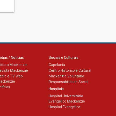
ídias / Notícias:
Sociais e Culturais:
ditora Mackenzie
Capelania
evista Mackenzie
Centro Histórico e Cultural
ádio e TV Web
Mackenzie Voluntário
ackenzie
Responsabilidade Social
otícias
Hospitais:
Hospital Universitário
Evangélico Mackenzie
Hospital Evangélico