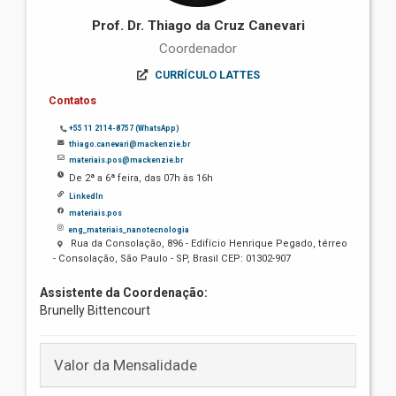
Prof. Dr. Thiago da Cruz Canevari
Coordenador
CURRÍCULO LATTES
Contatos
+55 11 2114-8757 (WhatsApp)
thiago.canevari@mackenzie.br
materiais.pos@mackenzie.br
De 2ª a 6ª feira, das 07h às 16h
LinkedIn
materiais.pos
eng_materiais_nanotecnologia
Rua da Consolação, 896 - Edifício Henrique Pegado, térreo
- Consolação, São Paulo - SP, Brasil CEP: 01302-907
Assistente da Coordenação:
Brunelly Bittencourt
Valor da Mensalidade