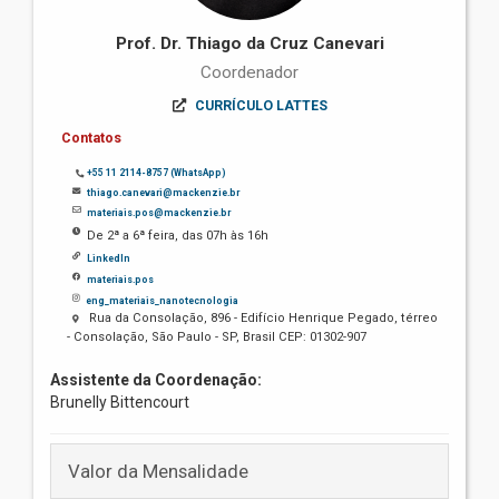
Prof. Dr. Thiago da Cruz Canevari
Coordenador
CURRÍCULO LATTES
Contatos
+55 11 2114-8757 (WhatsApp)
thiago.canevari@mackenzie.br
materiais.pos@mackenzie.br
De 2ª a 6ª feira, das 07h às 16h
LinkedIn
materiais.pos
eng_materiais_nanotecnologia
Rua da Consolação, 896 - Edifício Henrique Pegado, térreo
- Consolação, São Paulo - SP, Brasil CEP: 01302-907
Assistente da Coordenação:
Brunelly Bittencourt
Valor da Mensalidade