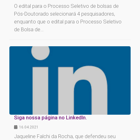
O edital para o Processo Seletivo de bolsas de
Pós-Doutorado selecionará 4 pesquisadores,
enquanto que o edital para o Processo Seletivo
de Bolsa de…
Siga nossa página no LinkedIn.
16.04.2021
Jaqueline Falchi da Rocha, que defendeu seu