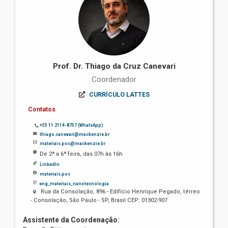
Prof. Dr. Thiago da Cruz Canevari
Coordenador
CURRÍCULO LATTES
Contatos
+55 11 2114-8757 (WhatsApp)
thiago.canevari@mackenzie.br
materiais.pos@mackenzie.br
De 2ª a 6ª feira, das 07h às 16h
LinkedIn
materiais.pos
eng_materiais_nanotecnologia
Rua da Consolação, 896 - Edifício Henrique Pegado, térreo
- Consolação, São Paulo - SP, Brasil CEP: 01302-907
Assistente da Coordenação: