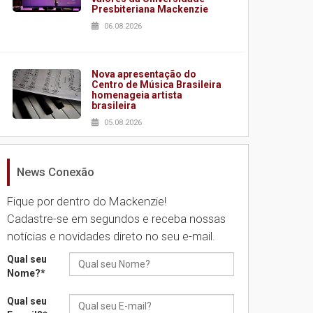
Presbiteriana Mackenzie
06.08.2026
Nova apresentação do
Centro de Música Brasileira
homenageia artista
brasileira
05.08.2026
News Conexão
Universidade Mackenzie
realizará nova edição da
Feira EducationUSA
Fique por dentro do Mackenzie!
05.08.2026
Cadastre-se em segundos e receba nossas
notícias e novidades direto no seu e-mail.
Seminário discute desafios
Qual seu
das novas tecnologias em
Nome?
*
sistemas solares
residenciais
Qual seu
04.08.2026