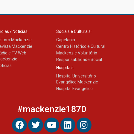
Transformadora reúne
docentes para debater
inovação e desafios da
educação superior
04.08.2026
ídias / Notícias:
Sociais e Culturais:
ditora Mackenzie
Capelania
evista Mackenzie
Centro Histórico e Cultural
ádio e TV Web
Mackenzie Voluntário
ackenzie
Responsabilidade Social
otícias
Hospitais:
Hospital Universitário
Evangélico Mackenzie
Hospital Evangélico
#mackenzie1870