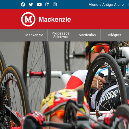
Aluno e Antigo Aluno
Processos
Mackenzie
Matrículas
Colégios
Seletivos