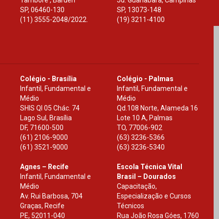
Tamboré , Barueri
Jd. Guanabara, Campinas
SP
,
06460-130
SP
,
13073-148
(11) 3555-2048/2022.
(19) 3211-4100
Colégio - Brasília
Colégio - Palmas
Infantil, Fundamental e
Infantil, Fundamental e
Médio
Médio
SHIS Ql 05 Chác. 74
Qd.108 Norte, Alameda 16
Lago Sul, Brasília
Lote 10 A, Palmas
DF
,
71600-500
TO
,
77006-902
(61) 2106-9000
(63) 3236-5366
(61) 3521-9000
(63) 3236-5340
Agnes – Recife
Escola Técnica Vital
Infantil, Fundamental e
Brasil – Dourados
Médio
Capacitação,
Av. Rui Barbosa, 704
Especialização e Cursos
Graças, Recife
Técnicos
PE
,
52011-040
Rua João Rosa Góes, 1760