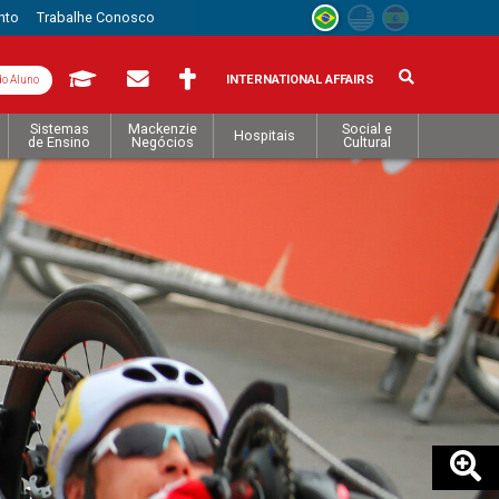
nto
Trabalhe Conosco
INTERNATIONAL AFFAIRS
do Aluno
Sistemas
Mackenzie
Social e
Hospitais
de Ensino
Negócios
Cultural