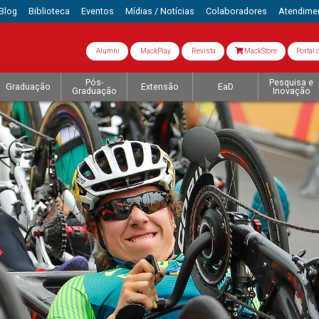
Blog
Biblioteca
Eventos
Mídias / Notícias
Colaboradores
Atendime
Alumni
MackPlay
Revista
MackStore
Portal 
Pós-
Pesquisa e
Graduação
Extensão
EaD
Graduação
Inovação