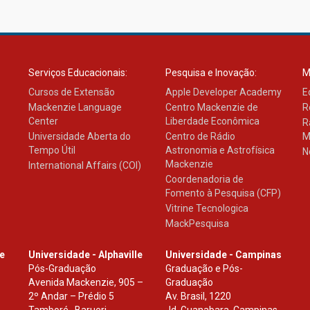
Serviços Educacionais:
Pesquisa e Inovação:
M
Cursos de Extensão
Apple Developer Academy
E
Mackenzie Language
Centro Mackenzie de
R
Center
Liberdade Econômica
R
Universidade Aberta do
Centro de Rádio
M
Tempo Útil
Astronomia e Astrofísica
N
Mackenzie
International Affairs (COI)
Coordenadoria de
Fomento à Pesquisa (CFP)
Vitrine Tecnologica
MackPesquisa
le
Universidade - Alphaville
Universidade - Campinas
Pós-Graduação
Graduação e Pós-
Avenida Mackenzie, 905 –
Graduação
2º Andar – Prédio 5
Av. Brasil, 1220