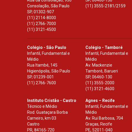
Rua da Consolação, 930
SP
,
06460-130
Consolação, São Paulo
(11) 3555-2181/2159
SP
,
01302-907
(11) 2114-8000
(11) 2766-7000
(11) 3121-4500
Colégio - São Paulo
Colégio - Tamboré
Infantil, Fundamental e
Infantil, Fundamental e
Médio
Médio
Rua Itambé, 145
Av. Mackenzie
Higienópolis, São Paulo
Tamboré, Barueri
SP
,
01239-001
SP
,
06460-130
(11) 2766-7600
(11) 3555-2000
(11) 3121-4600
Instituto Cristão - Castro
Agnes – Recife
Técnico e Médio
Infantil, Fundamental e
Rod. Guataçara Borba
Médio
Carneiro, km 03
Av. Rui Barbosa, 704
Castro
Graças, Recife
PR
,
84165-720
PE
,
52011-040