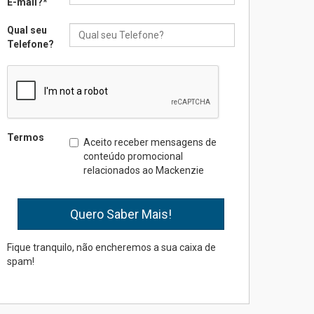
E-mail?
*
Qual seu
Seminário discute desafios
Telefone?
das novas tecnologias em
sistemas solares
residenciais
04.08.2026
Mackenzie recepciona os
Termos
Aceito receber mensagens de
calouros do segundo
conteúdo promocional
semestre de 2026
relacionados ao Mackenzie
04.08.2026
Como o Colégio Mackenzie
Brasília prepara seus
estudantes para o PAS antes
Fique tranquilo, não encheremos a sua caixa de
mesmo do Ensino Médio
spam!
04.08.2026