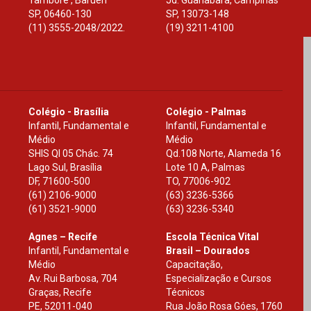
Tamboré , Barueri
Jd. Guanabara, Campinas
SP
,
06460-130
SP
,
13073-148
(11) 3555-2048/2022.
(19) 3211-4100
Colégio - Brasília
Colégio - Palmas
Infantil, Fundamental e
Infantil, Fundamental e
Médio
Médio
SHIS Ql 05 Chác. 74
Qd.108 Norte, Alameda 16
Lago Sul, Brasília
Lote 10 A, Palmas
DF
,
71600-500
TO
,
77006-902
(61) 2106-9000
(63) 3236-5366
(61) 3521-9000
(63) 3236-5340
Agnes – Recife
Escola Técnica Vital
Infantil, Fundamental e
Brasil – Dourados
Médio
Capacitação,
Av. Rui Barbosa, 704
Especialização e Cursos
Graças, Recife
Técnicos
PE
,
52011-040
Rua João Rosa Góes, 1760