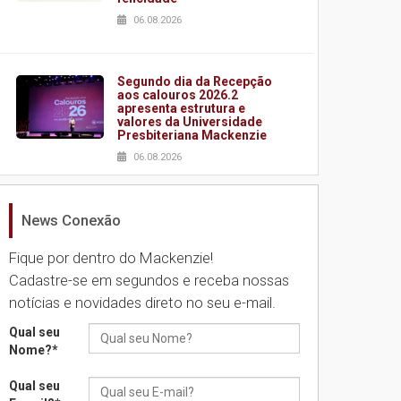
06.08.2026
Segundo dia da Recepção
aos calouros 2026.2
apresenta estrutura e
valores da Universidade
Presbiteriana Mackenzie
06.08.2026
News Conexão
Nova apresentação do
Centro de Música Brasileira
homenageia artista
Fique por dentro do Mackenzie!
brasileira
Cadastre-se em segundos e receba nossas
05.08.2026
notícias e novidades direto no seu e-mail.
Qual seu
Universidade Mackenzie
Nome?
*
realizará nova edição da
Feira EducationUSA
Qual seu
05.08.2026