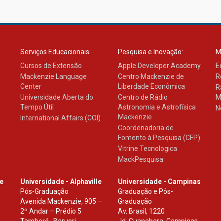
Serviços Educacionais:
Pesquisa e Inovação:
M
Cursos de Extensão
Apple Developer Academy
E
Mackenzie Language
Centro Mackenzie de
R
Center
Liberdade Econômica
R
Universidade Aberta do
Centro de Rádio
M
Tempo Útil
Astronomia e Astrofísica
N
Mackenzie
International Affairs (COI)
Coordenadoria de
Fomento à Pesquisa (CFP)
Vitrine Tecnologica
MackPesquisa
le
Universidade - Alphaville
Universidade - Campinas
Pós-Graduação
Graduação e Pós-
Avenida Mackenzie, 905 –
Graduação
2º Andar – Prédio 5
Av. Brasil, 1220