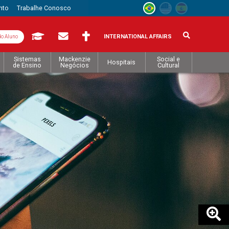
nto
Trabalhe Conosco
INTERNATIONAL AFFAIRS
do Aluno
Sistemas
Mackenzie
Social e
Hospitais
de Ensino
Negócios
Cultural