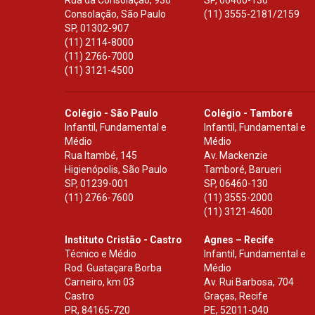
Rua da Consolação, 930
SP
,
06460-130
Consolação, São Paulo
(11) 3555-2181/2159
SP
,
01302-907
(11) 2114-8000
(11) 2766-7000
(11) 3121-4500
Colégio - São Paulo
Colégio - Tamboré
Infantil, Fundamental e
Infantil, Fundamental e
Médio
Médio
Rua Itambé, 145
Av. Mackenzie
Higienópolis, São Paulo
Tamboré, Barueri
SP
,
01239-001
SP
,
06460-130
(11) 2766-7600
(11) 3555-2000
(11) 3121-4600
Instituto Cristão - Castro
Agnes – Recife
Técnico e Médio
Infantil, Fundamental e
Rod. Guataçara Borba
Médio
Carneiro, km 03
Av. Rui Barbosa, 704
Castro
Graças, Recife
PR
,
84165-720
PE
,
52011-040