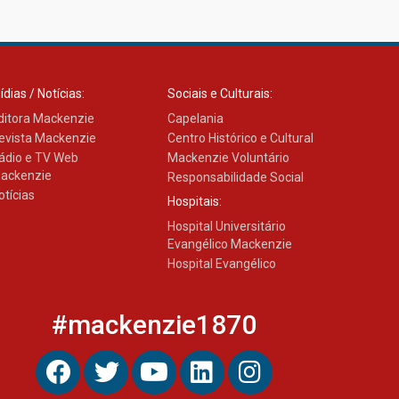
Como os pais podem investir
na educação dos filhos além
da escola
04.08.2026
ídias / Notícias:
Sociais e Culturais:
ditora Mackenzie
Capelania
evista Mackenzie
Centro Histórico e Cultural
ádio e TV Web
Mackenzie Voluntário
ackenzie
Responsabilidade Social
otícias
Hospitais:
Hospital Universitário
Evangélico Mackenzie
Hospital Evangélico
#mackenzie1870