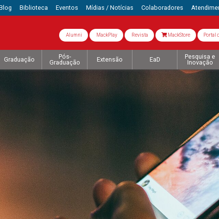
Blog
Biblioteca
Eventos
Mídias / Notícias
Colaboradores
Atendime
Alumni
MackPlay
Revista
MackStore
Portal 
Pós-
Pesquisa e
Graduação
Extensão
EaD
Graduação
Inovação