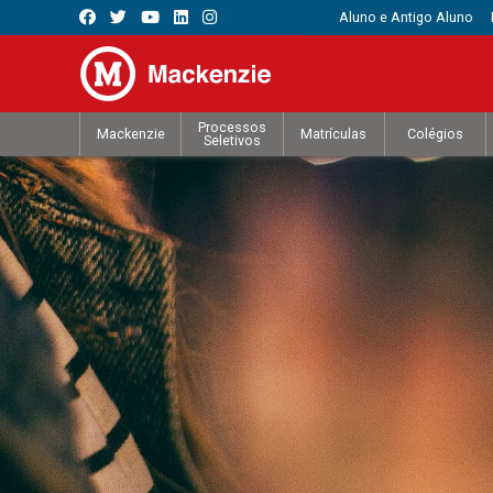
Aluno e Antigo Aluno
Processos
Mackenzie
Matrículas
Colégios
Seletivos