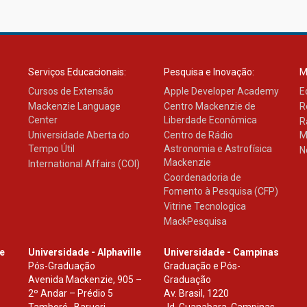
Serviços Educacionais:
Pesquisa e Inovação:
M
Cursos de Extensão
Apple Developer Academy
E
Mackenzie Language
Centro Mackenzie de
R
Center
Liberdade Econômica
R
Universidade Aberta do
Centro de Rádio
M
Tempo Útil
Astronomia e Astrofísica
N
Mackenzie
International Affairs (COI)
Coordenadoria de
Fomento à Pesquisa (CFP)
Vitrine Tecnologica
MackPesquisa
le
Universidade - Alphaville
Universidade - Campinas
Pós-Graduação
Graduação e Pós-
Avenida Mackenzie, 905 –
Graduação
2º Andar – Prédio 5
Av. Brasil, 1220