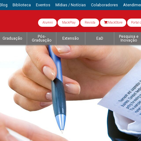
Blog
Biblioteca
Eventos
Mídias / Notícias
Colaboradores
Atendime
Alumni
MackPlay
Revista
MackStore
Portal 
Pós-
Pesquisa e
Graduação
Extensão
EaD
Graduação
Inovação