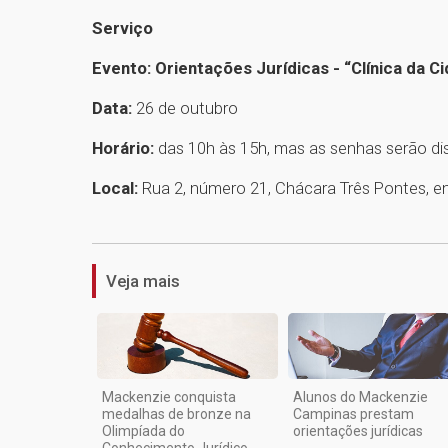
Serviço
Evento: Orientações Jurídicas - “Clínica da C
Data:
26 de outubro
Horário:
das 10h às 15h, mas as senhas serão dis
Local:
Rua 2, número 21, Chácara Três Pontes, 
Veja mais
Mackenzie conquista
Alunos do Mackenzie
medalhas de bronze na
Campinas prestam
Olimpíada do
orientações jurídicas
Conhecimento Jurídico