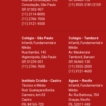
Rua da Consolação, 930
SP
,
06460-130
Consolação, São Paulo
(11) 3555-2181/2159
SP
,
01302-907
(11) 2114-8000
(11) 2766-7000
(11) 3121-4500
Colégio - São Paulo
Colégio - Tamboré
Infantil, Fundamental e
Infantil, Fundamental e
Médio
Médio
Rua Itambé, 145
Av. Mackenzie
Higienópolis, São Paulo
Tamboré, Barueri
SP
,
01239-001
SP
,
06460-130
(11) 2766-7600
(11) 3555-2000
(11) 3121-4600
Instituto Cristão - Castro
Agnes – Recife
Técnico e Médio
Infantil, Fundamental e
Rod. Guataçara Borba
Médio
Carneiro, km 03
Av. Rui Barbosa, 704
Castro
Graças, Recife
PR
,
84165-720
PE
,
52011-040