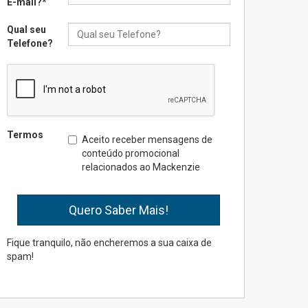
E-mail?
*
na educação dos filhos além
da escola
Qual seu
04.08.2026
Telefone?
XIII Fórum de Aprendizagem
Transformadora reúne
docentes para debater
inovação e desafios da
educação superior
Termos
Aceito receber mensagens de
04.08.2026
conteúdo promocional
relacionados ao Mackenzie
Professora do Mackenzie é
finalista do Prêmio Jabuti
com obra sobre ética e
arquitetura contemporânea
04.08.2026
Fique tranquilo, não encheremos a sua caixa de
spam!
Semana Internacional
Mackenzie promove
parcerias internacionais