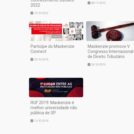
28/11/2019
2022
13/10/2022
Participe do Mackenzie
Mackenzie promove V
Connect
Congresso Internacional
de Direito Tributário
23/10/2019
23/10/2019
RUF 2019: Mackenzie é
melhor universidade não
pública de SP
11/10/2019