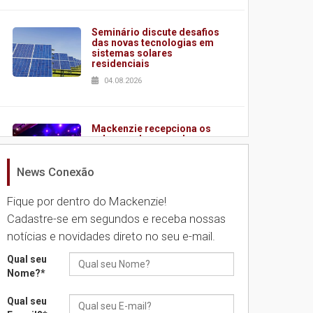
Seminário discute desafios
das novas tecnologias em
sistemas solares
residenciais
04.08.2026
Mackenzie recepciona os
calouros do segundo
semestre de 2026
04.08.2026
News Conexão
Fique por dentro do Mackenzie!
Como o Colégio Mackenzie
Cadastre-se em segundos e receba nossas
Brasília prepara seus
notícias e novidades direto no seu e-mail.
estudantes para o PAS antes
mesmo do Ensino Médio
Qual seu
04.08.2026
Nome?
*
Qual seu
Como os pais podem investir