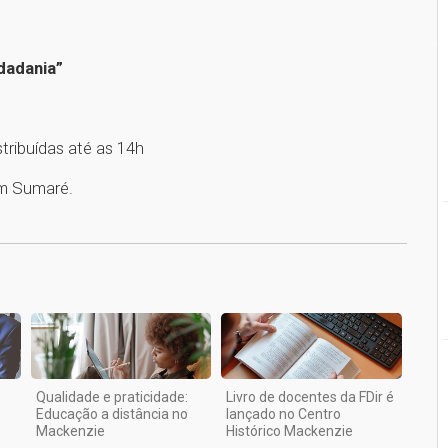
idadania”
tribuídas até as 14h
em Sumaré.
1
Qualidade e praticidade:
Livro de docentes da FDir é
Educação a distância no
lançado no Centro
Mackenzie
Histórico Mackenzie