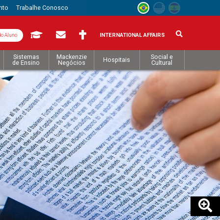
nto
Trabalhe Conosco
INTERNATIONAL AFFAIRS
do Aluno
Sistemas
Mackenzie
Social e
Hospitais
de Ensino
Negócios
Cultural