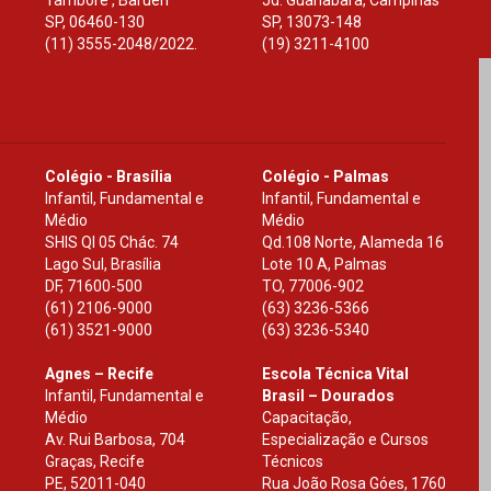
Tamboré , Barueri
Jd. Guanabara, Campinas
SP
,
06460-130
SP
,
13073-148
(11) 3555-2048/2022.
(19) 3211-4100
Colégio - Brasília
Colégio - Palmas
Infantil, Fundamental e
Infantil, Fundamental e
Médio
Médio
SHIS Ql 05 Chác. 74
Qd.108 Norte, Alameda 16
Lago Sul, Brasília
Lote 10 A, Palmas
DF
,
71600-500
TO
,
77006-902
(61) 2106-9000
(63) 3236-5366
(61) 3521-9000
(63) 3236-5340
Agnes – Recife
Escola Técnica Vital
Infantil, Fundamental e
Brasil – Dourados
Médio
Capacitação,
Av. Rui Barbosa, 704
Especialização e Cursos
Graças, Recife
Técnicos
PE
,
52011-040
Rua João Rosa Góes, 1760