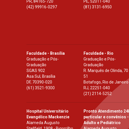
PR
,
84165-720
PE
,
52011-040
(42) 99916-0297
(81) 3131-6950
Faculdade - Brasília
Faculdade - Rio
Graduação e Pós-
Graduação e Pós-
Graduação
Graduação
SGAS 902
R. Marquês de Olinda, 70
Asa Sul, Brasília
51
DF
,
70390-020
Botafogo, Rio de Janeiro
(61) 3521-9300
RJ
,
22251-040
(21) 2114-5252
Hospital Universitário
Pronto Atendimento 24
Evangélico Mackenzie
particular e convênios -
Alameda Augusto
Adulto e Pediátrico
Stellfeld, 1908 - Bigorrilho
Alameda Augusto