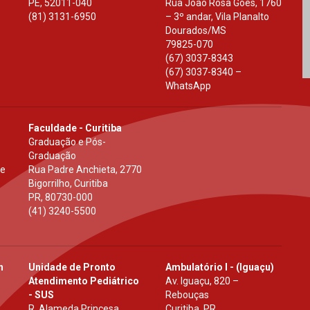
PE
,
52011-040
Rua João Rosa Góes, 1760
(81) 3131-6950
– 3º andar, Vila Planalto
Dourados
/
MS
79825-070
(67) 3037-8343
(67) 3037-8340 –
WhatsApp
Faculdade - Curitiba
Graduação e Pós-
Graduação
 e
Rua Padre Anchieta, 2770
Bigorrilho, Curitiba
PR
,
80730-000
(41) 3240-5500
h
Unidade de Pronto
Ambulatório I - (Iguaçu)
Atendimento Pediátrico
Av. Iguaçu, 820 –
- SUS
Rebouças
R. Alameda Princesa
Curitiba, PR