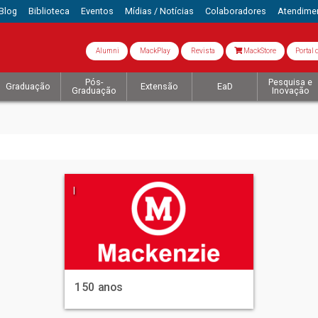
Blog
Biblioteca
Eventos
Mídias / Notícias
Colaboradores
Atendime
Alumni
MackPlay
Revista
MackStore
Portal 
Pós-
Pesquisa e
Graduação
Extensão
EaD
Graduação
Inovação
|
150 anos