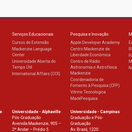
Serviços Educacionais:
Pesquisa e Inovação:
M
Cursos de Extensão
Apple Developer Academy
E
Mackenzie Language
Centro Mackenzie de
R
Center
Liberdade Econômica
R
Universidade Aberta do
Centro de Rádio
M
Tempo Útil
Astronomia e Astrofísica
N
Mackenzie
International Affairs (COI)
Coordenadoria de
Fomento à Pesquisa (CFP)
Vitrine Tecnologica
MackPesquisa
le
Universidade - Alphaville
Universidade - Campinas
Pós-Graduação
Graduação e Pós-
Avenida Mackenzie, 905 –
Graduação
2º Andar – Prédio 5
Av. Brasil, 1220