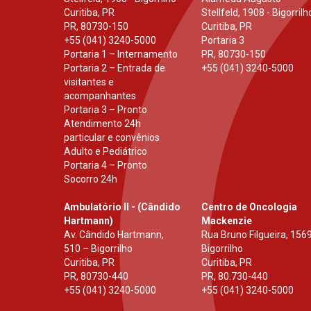
Curitiba, PR
Stellfeld, 1908 - Bigorrilh
PR
,
80730-150
Curitiba, PR
+55 (041) 3240-5000
Portaria 3
Portaria 1 – Internamento
PR
,
80730-150
Portaria 2 – Entrada de
+55 (041) 3240-5000
visitantes e
acompanhantes
Portaria 3 – Pronto
Atendimento 24h
particular e convênios
Adulto e Pediátrico
Portaria 4 – Pronto
Socorro 24h
Ambulatório II - (Cândido
Centro de Oncologia
Hartmann)
Mackenzie
Av. Cândido Hartmann,
Rua Bruno Filgueira, 1569
510 – Bigorrilho
Bigorrilho
Curitiba, PR
Curitiba, PR
PR
,
80730-440
PR
,
80.730-440
+55 (041) 3240-5000
+55 (041) 3240-5000