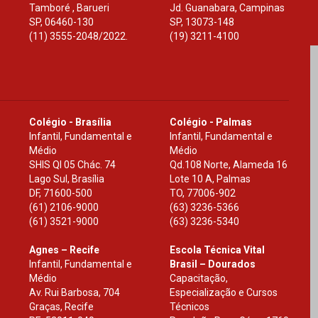
Tamboré , Barueri
Jd. Guanabara, Campinas
SP
,
06460-130
SP
,
13073-148
(11) 3555-2048/2022.
(19) 3211-4100
Colégio - Brasília
Colégio - Palmas
Infantil, Fundamental e
Infantil, Fundamental e
Médio
Médio
SHIS Ql 05 Chác. 74
Qd.108 Norte, Alameda 16
Lago Sul, Brasília
Lote 10 A, Palmas
DF
,
71600-500
TO
,
77006-902
(61) 2106-9000
(63) 3236-5366
(61) 3521-9000
(63) 3236-5340
Agnes – Recife
Escola Técnica Vital
Infantil, Fundamental e
Brasil – Dourados
Médio
Capacitação,
Av. Rui Barbosa, 704
Especialização e Cursos
Graças, Recife
Técnicos