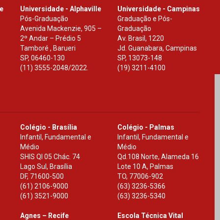
le
Universidade - Alphaville
Universidade - Campinas
Pós-Graduação
Graduação e Pós-
Avenida Mackenzie, 905 –
Graduação
2º Andar – Prédio 5
Av. Brasil, 1220
Tamboré , Barueri
Jd. Guanabara, Campinas
SP
,
06460-130
SP
,
13073-148
(11) 3555-2048/2022.
(19) 3211-4100
Colégio - Brasília
Colégio - Palmas
Infantil, Fundamental e
Infantil, Fundamental e
Médio
Médio
SHIS Ql 05 Chác. 74
Qd.108 Norte, Alameda 16
Lago Sul, Brasília
Lote 10 A, Palmas
DF
,
71600-500
TO
,
77006-902
(61) 2106-9000
(63) 3236-5366
(61) 3521-9000
(63) 3236-5340
Agnes – Recife
Escola Técnica Vital