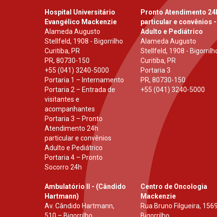
Hospital Universitário
Pronto Atendimento 24
Evangélico Mackenzie
particular e convênios -
Alameda Augusto
Adulto e Pediátrico
Stellfeld, 1908 - Bigorrilho
Alameda Augusto
Curitiba, PR
Stellfeld, 1908 - Bigorrilh
PR
,
80730-150
Curitiba, PR
+55 (041) 3240-5000
Portaria 3
Portaria 1 – Internamento
PR
,
80730-150
Portaria 2 – Entrada de
+55 (041) 3240-5000
visitantes e
acompanhantes
Portaria 3 – Pronto
Atendimento 24h
particular e convênios
Adulto e Pediátrico
Portaria 4 – Pronto
Socorro 24h
Ambulatório II - (Cândido
Centro de Oncologia
Hartmann)
Mackenzie
Av. Cândido Hartmann,
Rua Bruno Filgueira, 1569
510 – Bigorrilho
Bigorrilho