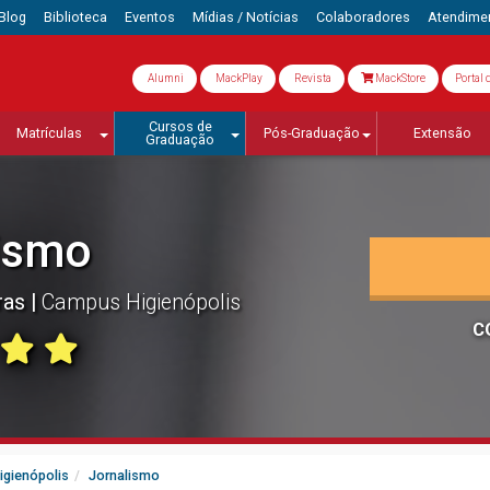
Blog
Biblioteca
Eventos
Mídias / Notícias
Colaboradores
Atendime
Alumni
MackPlay
Revista
MackStore
Portal 
Cursos de
Matrículas
Pós-Graduação
Extensão
Graduação
ismo
ras
Campus Higienópolis
C
igienópolis
Jornalismo