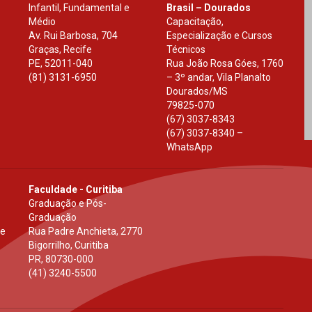
Infantil, Fundamental e
Brasil – Dourados
Médio
Capacitação,
Av. Rui Barbosa, 704
Especialização e Cursos
Graças, Recife
Técnicos
PE
,
52011-040
Rua João Rosa Góes, 1760
(81) 3131-6950
– 3º andar, Vila Planalto
Dourados
/
MS
79825-070
(67) 3037-8343
(67) 3037-8340 –
WhatsApp
Faculdade - Curitiba
Graduação e Pós-
Graduação
 e
Rua Padre Anchieta, 2770
Bigorrilho, Curitiba
PR
,
80730-000
(41) 3240-5500