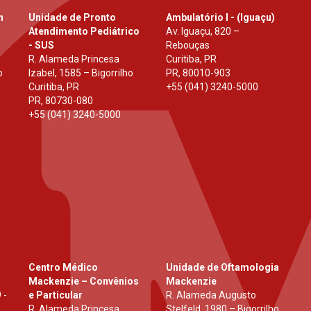
h
Unidade de Pronto
Ambulatório I - (Iguaçu)
Atendimento Pediátrico
Av. Iguaçu, 820 –
- SUS
Rebouças
R. Alameda Princesa
Curitiba, PR
o
Izabel, 1585 – Bigorrilho
PR
,
80010-903
Curitiba, PR
+55 (041) 3240-5000
PR
,
80730-080
+55 (041) 3240-5000
Centro Médico
Unidade de Oftamologia
Mackenzie – Convênios
Mackenzie
 -
e Particular
R. Alameda Augusto
R. Alameda Princesa
Stelfeld, 1980 – Bigorrilho