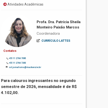
Atividades Acadêmicas
Profa. Dra. Patrícia Sheila
Monteiro Paixão Marcos
Coordenadora
CURRÍCULO LATTES
Contatos
+55 11 2766 7095
+55 11 2766 7243
ccl.jornalismo@mackenzie.br
Para calouros ingressantes no segundo
semestre de 2026, mensalidade é de R$
4.102,00.