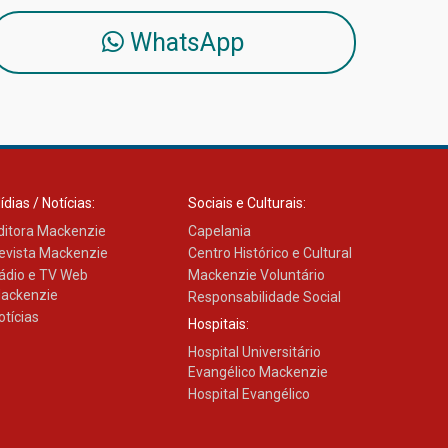
WhatsApp
ídias / Notícias:
Sociais e Culturais:
ditora Mackenzie
Capelania
evista Mackenzie
Centro Histórico e Cultural
ádio e TV Web
Mackenzie Voluntário
ackenzie
Responsabilidade Social
otícias
Hospitais:
Hospital Universitário
Evangélico Mackenzie
Hospital Evangélico