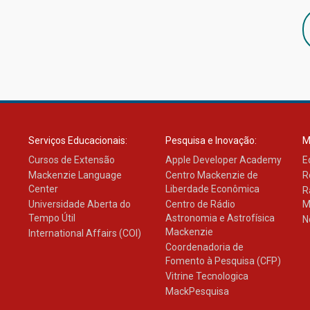
Serviços Educacionais:
Pesquisa e Inovação:
M
Cursos de Extensão
Apple Developer Academy
E
Mackenzie Language
Centro Mackenzie de
R
Center
Liberdade Econômica
R
Universidade Aberta do
Centro de Rádio
M
Tempo Útil
Astronomia e Astrofísica
N
Mackenzie
International Affairs (COI)
Coordenadoria de
Fomento à Pesquisa (CFP)
Vitrine Tecnologica
MackPesquisa