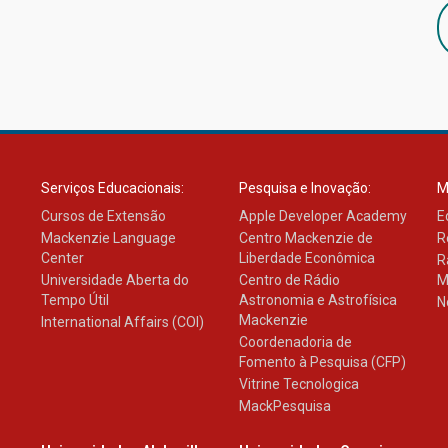
Serviços Educacionais:
Pesquisa e Inovação:
M
Cursos de Extensão
Apple Developer Academy
E
Mackenzie Language
Centro Mackenzie de
R
Center
Liberdade Econômica
R
Universidade Aberta do
Centro de Rádio
M
Tempo Útil
Astronomia e Astrofísica
N
Mackenzie
International Affairs (COI)
Coordenadoria de
Fomento à Pesquisa (CFP)
Vitrine Tecnologica
MackPesquisa