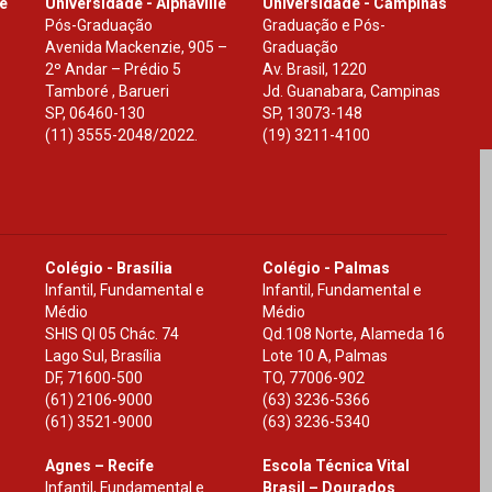
le
Universidade - Alphaville
Universidade - Campinas
Pós-Graduação
Graduação e Pós-
Avenida Mackenzie, 905 –
Graduação
2º Andar – Prédio 5
Av. Brasil, 1220
Tamboré , Barueri
Jd. Guanabara, Campinas
SP
,
06460-130
SP
,
13073-148
(11) 3555-2048/2022.
(19) 3211-4100
Colégio - Brasília
Colégio - Palmas
Infantil, Fundamental e
Infantil, Fundamental e
Médio
Médio
SHIS Ql 05 Chác. 74
Qd.108 Norte, Alameda 16
Lago Sul, Brasília
Lote 10 A, Palmas
DF
,
71600-500
TO
,
77006-902
(61) 2106-9000
(63) 3236-5366
(61) 3521-9000
(63) 3236-5340
Agnes – Recife
Escola Técnica Vital
Infantil, Fundamental e
Brasil – Dourados