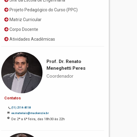
Site da Escola de Engenharia
Projeto Pedagógico do Curso (PPC)
Matriz Curricular
Corpo Docente
Atividades Acadêmicas
Prof. Dr. Renato
Meneghetti Peres
Coordenador
Contatos
(11) 2114-8118
ee.materiais@mackenzie.br
De 2ª a 6ª feira, das 18h30 às 22h