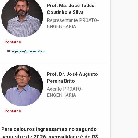
Prof. Ms. José Tadeu
Coutinho e Silva
Representante PROATO-
ENGENHARIA
Contatos
ee.proato@mackenzie.br
Prof. Dr. José Augusto
Pereira Brito
Agente PROATO-
ENGENHARIA
Contatos
Para calouros ingressantes no segundo
semestre de 2026, mensalidade é de R$