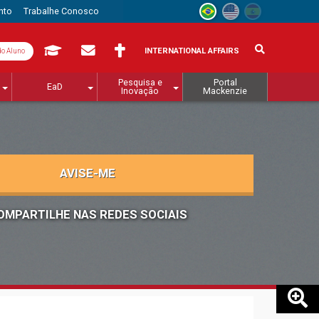
nto
Trabalhe Conosco
INTERNATIONAL AFFAIRS
do Aluno
Pesquisa e
Portal
EaD
Inovação
Mackenzie
AVISE-ME
OMPARTILHE NAS REDES SOCIAIS