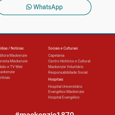
WhatsApp
ídias / Notícias:
Sociais e Culturais:
ditora Mackenzie
Capelania
evista Mackenzie
Centro Histórico e Cultural
ádio e TV Web
Mackenzie Voluntário
ackenzie
Responsabilidade Social
otícias
Hospitais:
Hospital Universitário
Evangélico Mackenzie
Hospital Evangélico
#mackenzie1870