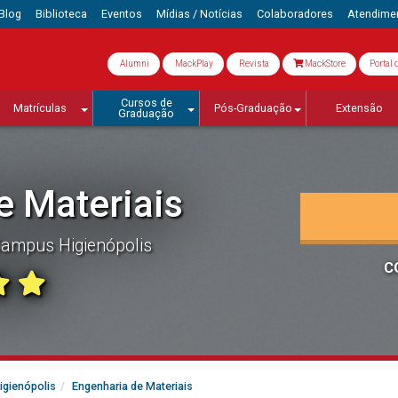
Blog
Biblioteca
Eventos
Mídias / Notícias
Colaboradores
Atendime
Alumni
MackPlay
Revista
MackStore
Portal 
Cursos de
Matrículas
Pós-Graduação
Extensão
Graduação
e Materiais
ampus Higienópolis
C
igienópolis
Engenharia de Materiais