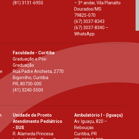
(81) 3131-6950
– 3º andar, Vila Planalto
Dourados
/
MS
79825-070
(67) 3037-8343
(67) 3037-8340 –
WhatsApp
Faculdade - Curitiba
Graduação e Pós-
Graduação
 e
Rua Padre Anchieta, 2770
Bigorrilho, Curitiba
PR
,
80730-000
(41) 3240-5500
h
Unidade de Pronto
Ambulatório I - (Iguaçu)
Atendimento Pediátrico
Av. Iguaçu, 820 –
- SUS
Rebouças
R. Alameda Princesa
Curitiba, PR