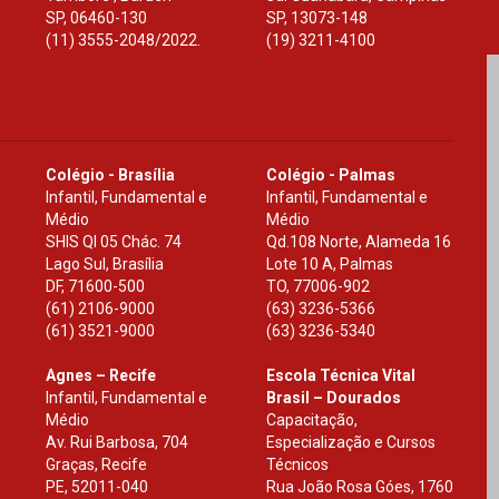
SP
,
06460-130
SP
,
13073-148
(11) 3555-2048/2022.
(19) 3211-4100
Colégio - Brasília
Colégio - Palmas
Infantil, Fundamental e
Infantil, Fundamental e
Médio
Médio
SHIS Ql 05 Chác. 74
Qd.108 Norte, Alameda 16
Lago Sul, Brasília
Lote 10 A, Palmas
DF
,
71600-500
TO
,
77006-902
(61) 2106-9000
(63) 3236-5366
(61) 3521-9000
(63) 3236-5340
Agnes – Recife
Escola Técnica Vital
Infantil, Fundamental e
Brasil – Dourados
Médio
Capacitação,
Av. Rui Barbosa, 704
Especialização e Cursos
Graças, Recife
Técnicos
PE
,
52011-040
Rua João Rosa Góes, 1760