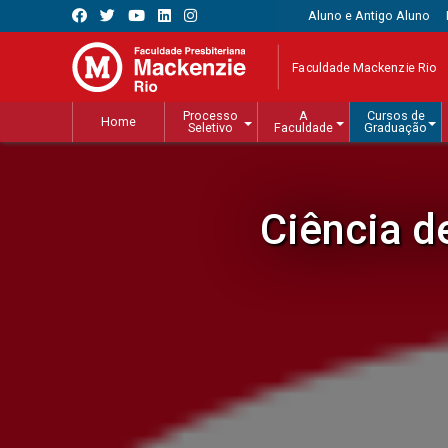
Aluno e Antigo Aluno
Faculdade Mackenzie Rio
Processo
A
Cursos de
Home
Seletivo
Faculdade
Graduação
Ciência d