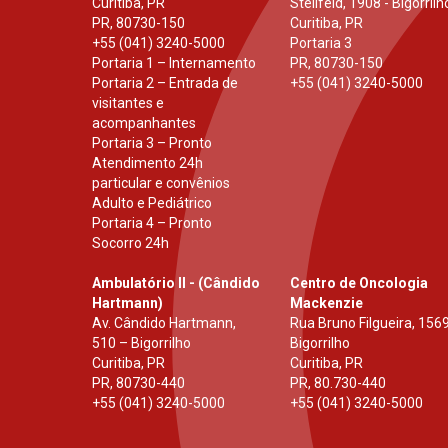
Curitiba, PR
Stellfeld, 1908 - Bigorrilh
PR
,
80730-150
Curitiba, PR
+55 (041) 3240-5000
Portaria 3
Portaria 1 – Internamento
PR
,
80730-150
Portaria 2 – Entrada de
+55 (041) 3240-5000
visitantes e
acompanhantes
Portaria 3 – Pronto
Atendimento 24h
particular e convênios
Adulto e Pediátrico
Portaria 4 – Pronto
Socorro 24h
Ambulatório II - (Cândido
Centro de Oncologia
Hartmann)
Mackenzie
Av. Cândido Hartmann,
Rua Bruno Filgueira, 1569
510 – Bigorrilho
Bigorrilho
Curitiba, PR
Curitiba, PR
PR
,
80730-440
PR
,
80.730-440
+55 (041) 3240-5000
+55 (041) 3240-5000