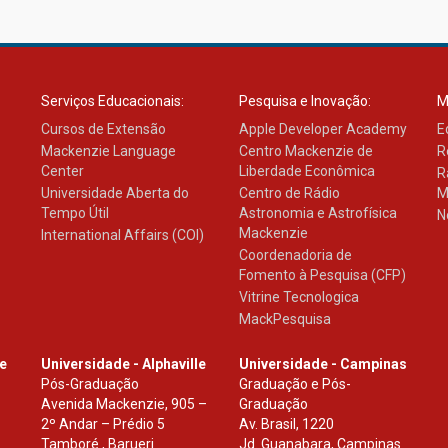
Serviços Educacionais:
Pesquisa e Inovação:
M
Cursos de Extensão
Apple Developer Academy
E
Mackenzie Language
Centro Mackenzie de
R
Center
Liberdade Econômica
R
Universidade Aberta do
Centro de Rádio
M
Tempo Útil
Astronomia e Astrofísica
N
Mackenzie
International Affairs (COI)
Coordenadoria de
Fomento à Pesquisa (CFP)
Vitrine Tecnologica
MackPesquisa
le
Universidade - Alphaville
Universidade - Campinas
Pós-Graduação
Graduação e Pós-
Avenida Mackenzie, 905 –
Graduação
2º Andar – Prédio 5
Av. Brasil, 1220
Tamboré , Barueri
Jd. Guanabara, Campinas