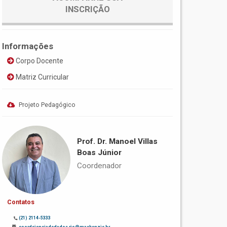
INSCRIÇÃO
Informações
Corpo Docente
Matriz Curricular
Projeto Pedagógico
Prof. Dr. Manoel Villas
Boas Júnior
Coordenador
Contatos
(21) 2114-5333
coordcienciadedados.rio@mackenzie.br