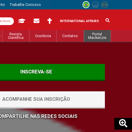
nto
Trabalhe Conosco
INTERNATIONAL AFFAIRS
do Aluno
Revista
Portal
Ouvidoria
Contatos
Científica
Mackenzie
INSCREVA-SE
ACOMPANHE SUA INSCRIÇÃO
OMPARTILHE NAS REDES SOCIAIS