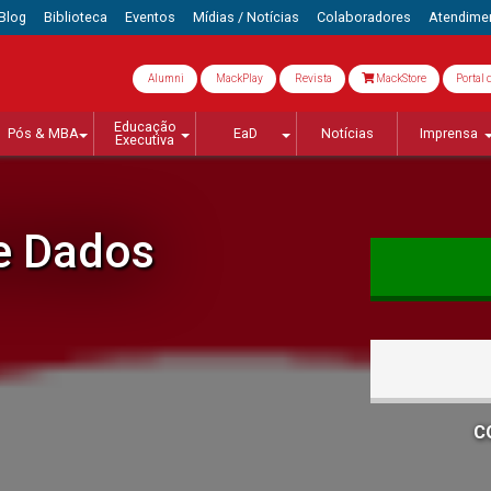
Blog
Biblioteca
Eventos
Mídias / Notícias
Colaboradores
Atendime
Alumni
MackPlay
Revista
MackStore
Portal 
Educação
Pós & MBA
EaD
Notícias
Imprensa
Executiva
e Dados
C