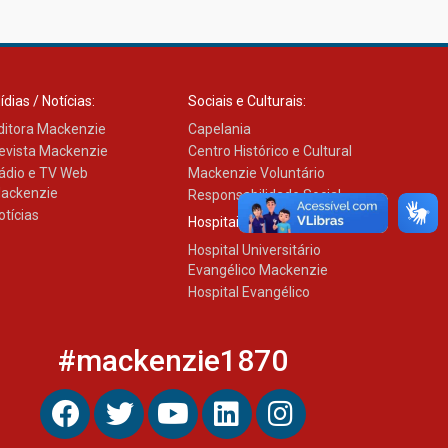
ídias / Notícias:
Sociais e Culturais:
ditora Mackenzie
Capelania
evista Mackenzie
Centro Histórico e Cultural
ádio e TV Web
Mackenzie Voluntário
ackenzie
Responsabilidade Social
otícias
Hospitais:
Hospital Universitário
Evangélico Mackenzie
Hospital Evangélico
#mackenzie1870