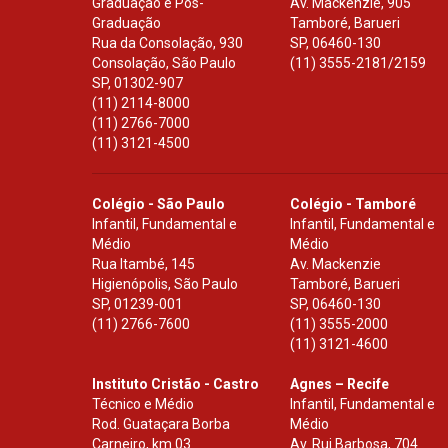
Graduação e Pós-
Av. Mackenzie, 905
Graduação
Tamboré, Barueri
Rua da Consolação, 930
SP
,
06460-130
Consolação, São Paulo
(11) 3555-2181/2159
SP
,
01302-907
(11) 2114-8000
(11) 2766-7000
(11) 3121-4500
Colégio - São Paulo
Colégio - Tamboré
Infantil, Fundamental e
Infantil, Fundamental e
Médio
Médio
Rua Itambé, 145
Av. Mackenzie
Higienópolis, São Paulo
Tamboré, Barueri
SP
,
01239-001
SP
,
06460-130
(11) 2766-7600
(11) 3555-2000
(11) 3121-4600
Instituto Cristão - Castro
Agnes – Recife
Técnico e Médio
Infantil, Fundamental e
Rod. Guataçara Borba
Médio
Carneiro, km 03
Av. Rui Barbosa, 704