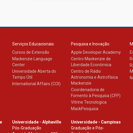
Serviços Educacionais:
Pesquisa e Inovação:
M
Cursos de Extensão
Apple Developer Academy
E
Mackenzie Language
Centro Mackenzie de
R
Center
Liberdade Econômica
R
Universidade Aberta do
Centro de Rádio
M
Tempo Útil
Astronomia e Astrofísica
N
Mackenzie
International Affairs (COI)
Coordenadoria de
Fomento à Pesquisa (CFP)
Vitrine Tecnologica
MackPesquisa
le
Universidade - Alphaville
Universidade - Campinas
Pós-Graduação
Graduação e Pós-