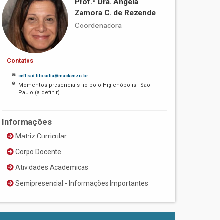
Prof.ª Dra. Ângela
Zamora C. de Rezende
Coordenadora
Contatos
ceft.ead.filosofia@mackenzie.br
Momentos presenciais no polo Higienópolis - São
Paulo (a definir)
Informações
Matriz Curricular
Corpo Docente
Atividades Acadêmicas
Semipresencial - Informações Importantes