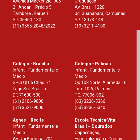
Avenida Mackenzie, 905 –
Graduação
2º Andar – Prédio 5
Av. Brasil, 1220
Tamboré , Barueri
Jd. Guanabara, Campinas
SP
,
06460-130
SP
,
13073-148
(11) 3555-2048/2022.
(19) 3211-4100
Colégio - Brasília
Colégio - Palmas
Infantil, Fundamental e
Infantil, Fundamental e
Médio
Médio
SHIS Ql 05 Chác. 74
Qd.108 Norte, Alameda 16
Lago Sul, Brasília
Lote 10 A, Palmas
DF
,
71600-500
TO
,
77006-902
(61) 2106-9000
(63) 3236-5366
(61) 3521-9000
(63) 3236-5340
Agnes – Recife
Escola Técnica Vital
Infantil, Fundamental e
Brasil – Dourados
Médio
Capacitação,
Av. Rui Barbosa, 704
Especialização e Cursos