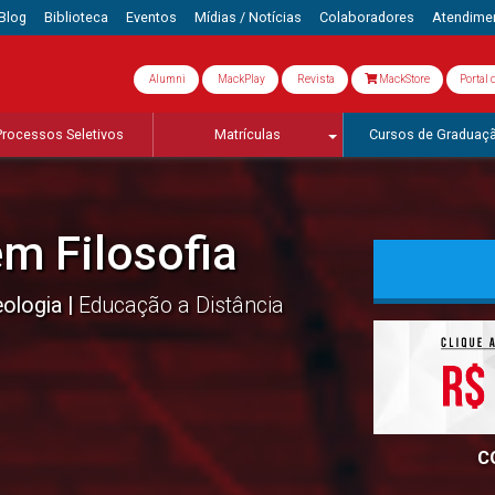
Blog
Biblioteca
Eventos
Mídias / Notícias
Colaboradores
Atendime
Alumni
MackPlay
Revista
MackStore
Portal 
Processos Seletivos
Matrículas
Cursos de Graduaç
em Filosofia
eologia
Educação a Distância
C