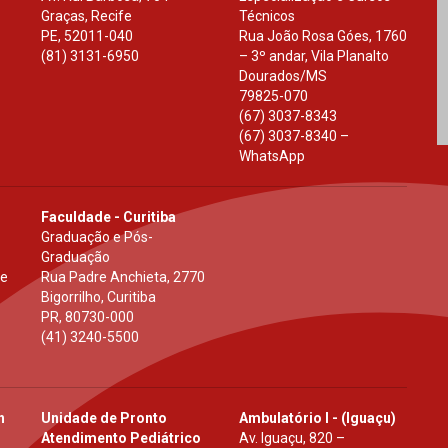
Graças, Recife
Técnicos
PE
,
52011-040
Rua João Rosa Góes, 1760
(81) 3131-6950
– 3º andar, Vila Planalto
Dourados
/
MS
79825-070
(67) 3037-8343
(67) 3037-8340 –
WhatsApp
Faculdade - Curitiba
Graduação e Pós-
Graduação
 e
Rua Padre Anchieta, 2770
Bigorrilho, Curitiba
PR
,
80730-000
(41) 3240-5500
h
Unidade de Pronto
Ambulatório I - (Iguaçu)
Atendimento Pediátrico
Av. Iguaçu, 820 –