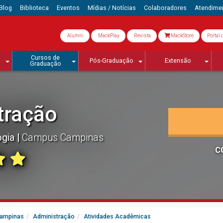
Blog
Biblioteca
Eventos
Mídias / Notícias
Colaboradores
Atendime
Alumni
MackPlay
Revista
MackStore
Portal 
Cursos de
Pós-Graduação
Extensão
Graduação
tração
ogia
Campus Campinas
C
Campinas
Administração
Atividades Acadêmicas