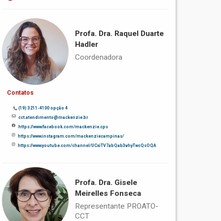
Profa. Dra. Raquel Duarte
Hadler
Coordenadora
Contatos
(19) 3211-4100 opção 4
cct.atendimento@mackenzie.br
https://www.facebook.com/mackenzie.cps
https://www.instagram.com/mackenziecampinas/
https://www.youtube.com/channel/UCxiTV7abQab3vhyTwcQsOQA
Profa. Dra. Gisele
Meirelles Fonseca
Representante PROATO-
CCT