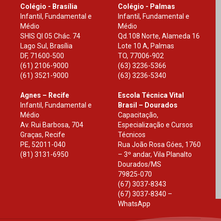
Colégio - Brasília
Colégio - Palmas
Infantil, Fundamental e
Infantil, Fundamental e
Médio
Médio
SHIS Ql 05 Chác. 74
Qd.108 Norte, Alameda 16
Lago Sul, Brasília
Lote 10 A, Palmas
DF
,
71600-500
TO
,
77006-902
(61) 2106-9000
(63) 3236-5366
(61) 3521-9000
(63) 3236-5340
Agnes – Recife
Escola Técnica Vital
Infantil, Fundamental e
Brasil – Dourados
Médio
Capacitação,
Av. Rui Barbosa, 704
Especialização e Cursos
Graças, Recife
Técnicos
PE
,
52011-040
Rua João Rosa Góes, 1760
(81) 3131-6950
– 3º andar, Vila Planalto
Dourados
/
MS
79825-070
(67) 3037-8343
(67) 3037-8340 –
WhatsApp