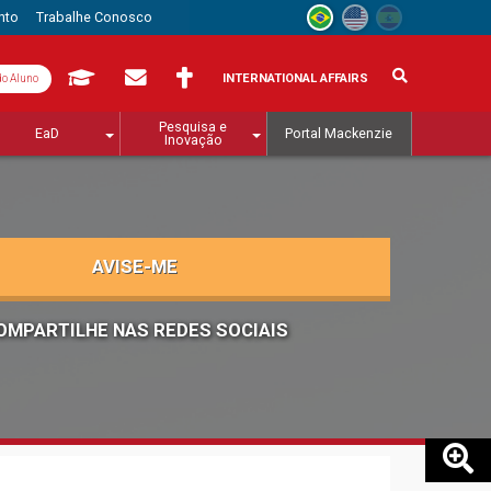
nto
Trabalhe Conosco
INTERNATIONAL AFFAIRS
do Aluno
Pesquisa e
EaD
Portal Mackenzie
Inovação
AVISE-ME
OMPARTILHE NAS REDES SOCIAIS