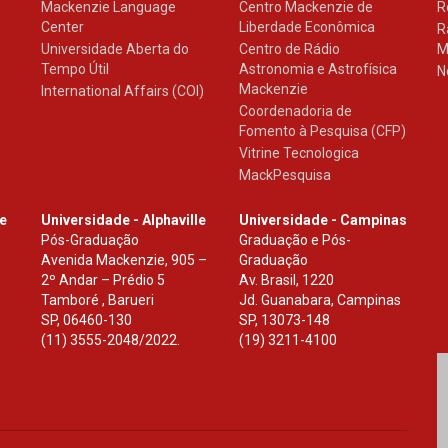
Mackenzie Language
Centro Mackenzie de
R
Center
Liberdade Econômica
R
Universidade Aberta do
Centro de Rádio
M
Tempo Útil
Astronomia e Astrofísica
N
Mackenzie
International Affairs (COI)
Coordenadoria de
Fomento à Pesquisa (CFP)
Vitrine Tecnologica
MackPesquisa
le
Universidade - Alphaville
Universidade - Campinas
Pós-Graduação
Graduação e Pós-
Avenida Mackenzie, 905 –
Graduação
2º Andar – Prédio 5
Av. Brasil, 1220
Tamboré , Barueri
Jd. Guanabara, Campinas
SP
,
06460-130
SP
,
13073-148
(11) 3555-2048/2022.
(19) 3211-4100