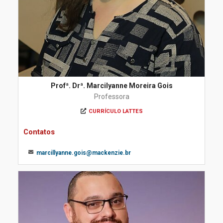
Profª. Drª. Marcilyanne Moreira Gois
Professora
CURRÍCULO LATTES
Contatos
marcillyanne.gois@mackenzie.br