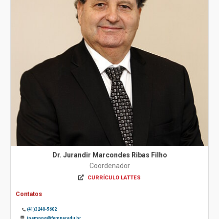
Dr. Jurandir Marcondes Ribas Filho
Coordenador
CURRÍCULO LATTES
Contatos
(41)3240-5602
ipemppg@fempar.edu.br