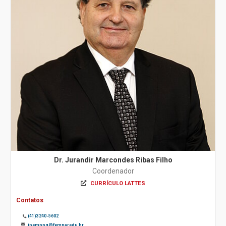
Dr. Jurandir Marcondes Ribas Filho
Coordenador
CURRÍCULO LATTES
Contatos
(41)3240-5602
ipemppg@fempar.edu.br