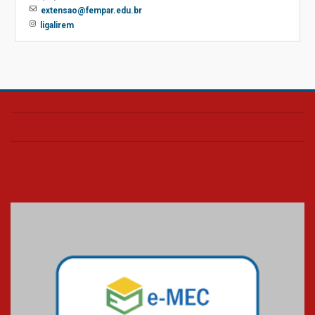
extensao@fempar.edu.br
ligalirem