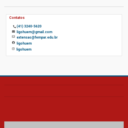
Contatos
(41) 3240-5620
ligohuem@gmail.com
extensao@fempar.edu.br
ligohuem
ligohuem