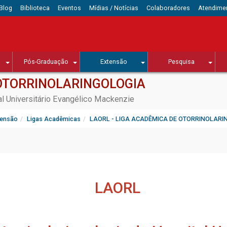
Blog
Biblioteca
Eventos
Mídias / Notícias
Colaboradores
Atendime
Pós-Graduação
Extensão
Pesquisa
 OTORRINOLARINGOLOGIA
al Universitário Evangélico Mackenzie
tensão
Ligas Acadêmicas
LAORL - LIGA ACADÊMICA DE OTORRINOLARI
LAORL