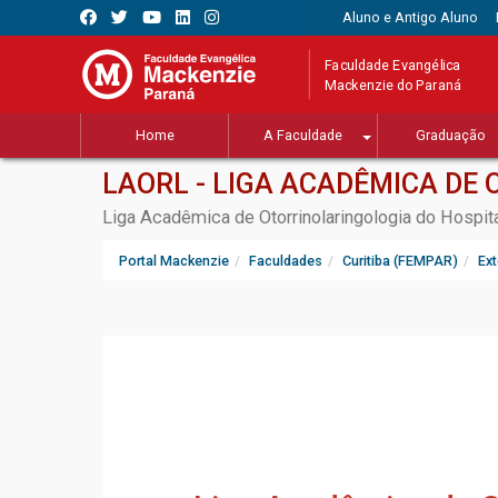
Aluno e Antigo Aluno
Faculdade Evangélica
Mackenzie do Paraná
Home
A Faculdade
Graduação
LAORL - LIGA ACADÊMICA DE
Liga Acadêmica de Otorrinolaringologia do Hospit
Portal Mackenzie
Faculdades
Curitiba (FEMPAR)
Ex