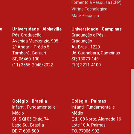
Fomento à Pesquisa (CFP)
Vitrine Tecnologica
MackPesquisa
le
Universidade - Alphaville
Universidade - Campinas
Pós-Graduação
Graduação e Pós-
Avenida Mackenzie, 905 –
Graduação
2º Andar – Prédio 5
Av. Brasil, 1220
Tamboré , Barueri
Jd. Guanabara, Campinas
SP
,
06460-130
SP
,
13073-148
(11) 3555-2048/2022.
(19) 3211-4100
Colégio - Brasília
Colégio - Palmas
Infantil, Fundamental e
Infantil, Fundamental e
Médio
Médio
SHIS Ql 05 Chác. 74
Qd.108 Norte, Alameda 16
Lago Sul, Brasília
Lote 10 A, Palmas
DF
,
71600-500
TO
,
77006-902