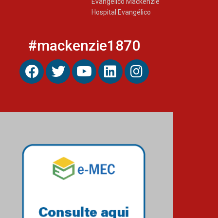
Evangélico Mackenzie
Hospital Evangélico
#mackenzie1870