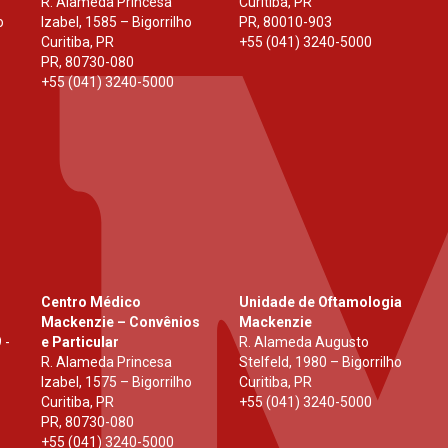
R. Alameda Princesa
Curitiba, PR
o
Izabel, 1585 – Bigorrilho
PR
,
80010-903
Curitiba, PR
+55 (041) 3240-5000
PR
,
80730-080
+55 (041) 3240-5000
Centro Médico
Unidade de Oftamologia
Mackenzie – Convênios
Mackenzie
 -
e Particular
R. Alameda Augusto
R. Alameda Princesa
Stelfeld, 1980 – Bigorrilho
Izabel, 1575 – Bigorrilho
Curitiba, PR
Curitiba, PR
+55 (041) 3240-5000
PR
,
80730-080
+55 (041) 3240-5000