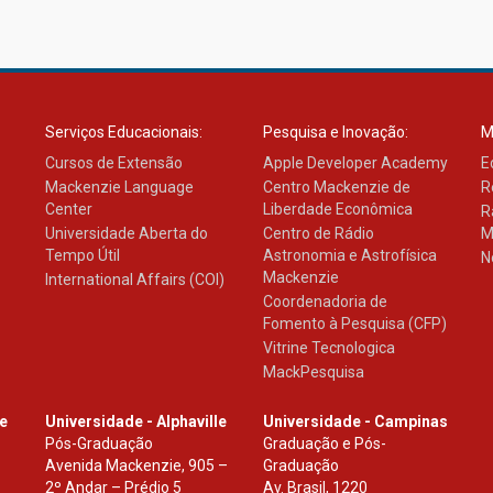
Serviços Educacionais:
Pesquisa e Inovação:
M
Cursos de Extensão
Apple Developer Academy
E
Mackenzie Language
Centro Mackenzie de
R
Center
Liberdade Econômica
R
Universidade Aberta do
Centro de Rádio
M
Tempo Útil
Astronomia e Astrofísica
N
Mackenzie
International Affairs (COI)
Coordenadoria de
Fomento à Pesquisa (CFP)
Vitrine Tecnologica
MackPesquisa
le
Universidade - Alphaville
Universidade - Campinas
Pós-Graduação
Graduação e Pós-
Avenida Mackenzie, 905 –
Graduação
2º Andar – Prédio 5
Av. Brasil, 1220