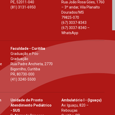
PE
,
52011-040
Rua João Rosa Góes, 1760
(81) 3131-6950
– 3º andar, Vila Planalto
Dourados
/
MS
79825-070
(67) 3037-8343
(67) 3037-8340 –
WhatsApp
Faculdade - Curitiba
Graduação e Pós-
Graduação
 e
Rua Padre Anchieta, 2770
Bigorrilho, Curitiba
PR
,
80730-000
(41) 3240-5500
h
Unidade de Pronto
Ambulatório I - (Iguaçu)
Atendimento Pediátrico
Av. Iguaçu, 820 –
- SUS
Rebouças