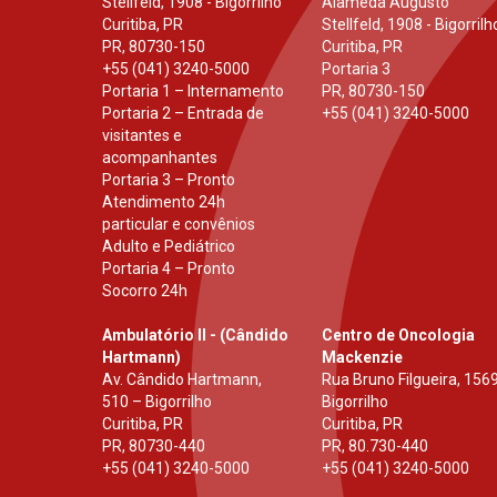
Stellfeld, 1908 - Bigorrilho
Alameda Augusto
Curitiba, PR
Stellfeld, 1908 - Bigorrilh
PR
,
80730-150
Curitiba, PR
+55 (041) 3240-5000
Portaria 3
Portaria 1 – Internamento
PR
,
80730-150
Portaria 2 – Entrada de
+55 (041) 3240-5000
visitantes e
acompanhantes
Portaria 3 – Pronto
Atendimento 24h
particular e convênios
Adulto e Pediátrico
Portaria 4 – Pronto
Socorro 24h
Ambulatório II - (Cândido
Centro de Oncologia
Hartmann)
Mackenzie
Av. Cândido Hartmann,
Rua Bruno Filgueira, 1569
510 – Bigorrilho
Bigorrilho
Curitiba, PR
Curitiba, PR
PR
,
80730-440
PR
,
80.730-440
+55 (041) 3240-5000
+55 (041) 3240-5000