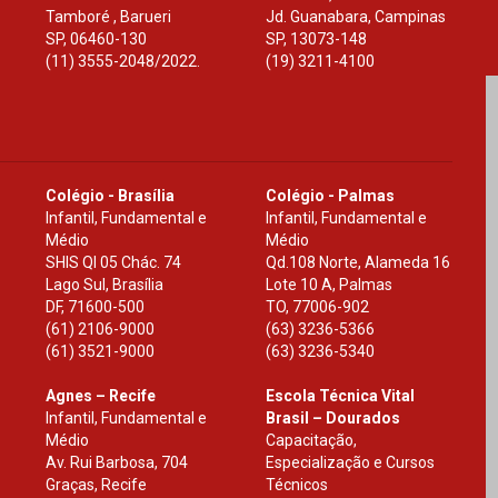
Tamboré , Barueri
Jd. Guanabara, Campinas
SP
,
06460-130
SP
,
13073-148
(11) 3555-2048/2022.
(19) 3211-4100
Colégio - Brasília
Colégio - Palmas
Infantil, Fundamental e
Infantil, Fundamental e
Médio
Médio
SHIS Ql 05 Chác. 74
Qd.108 Norte, Alameda 16
Lago Sul, Brasília
Lote 10 A, Palmas
DF
,
71600-500
TO
,
77006-902
(61) 2106-9000
(63) 3236-5366
(61) 3521-9000
(63) 3236-5340
Agnes – Recife
Escola Técnica Vital
Infantil, Fundamental e
Brasil – Dourados
Médio
Capacitação,
Av. Rui Barbosa, 704
Especialização e Cursos
Graças, Recife
Técnicos