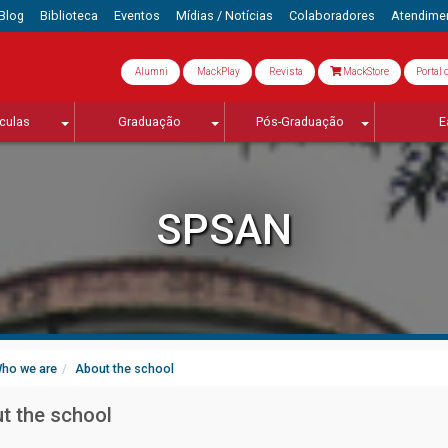
Blog
Biblioteca
Eventos
Mídias / Notícias
Colaboradores
Atendime
Alumni
MackPlay
Revista
MackStore
Portal 
culas
Graduação
Pós-Graduação
E
SPSAN
ho we are
About the school
t the school