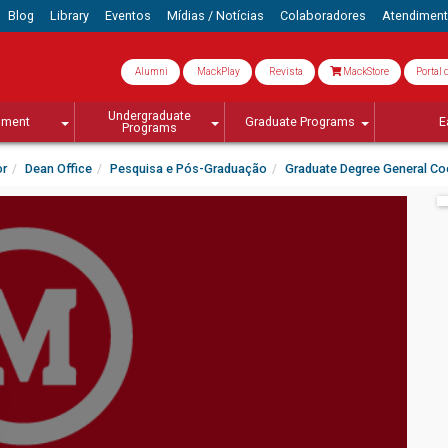
Blog
Library
Eventos
Mídias / Notícias
Colaboradores
Atendimen
Alumni
MackPlay
Revista
MackStore
Portal 
Undergraduate
lment
Graduate Programs
E
Programs
or
Dean Office
Pesquisa e Pós-Graduação
Graduate Degree General Co