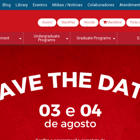
Blog
Library
Eventos
Mídias / Notícias
Colaboradores
Atendimen
Alumni
MackPlay
Revista
MackStore
Portal 
Undergraduate
lment
Graduate Programs
E
Programs