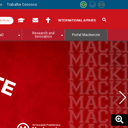
to
Trabalhe Conosco
INTERNATIONAL AFFAIRS
do Aluno
Research and
aD
Portal Mackenzie
Innovation