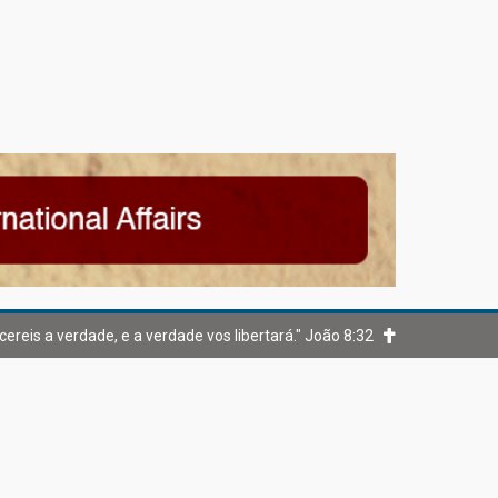
cereis a verdade, e a verdade vos libertará." João 8:32