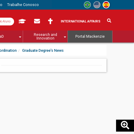
to
Trabalhe Conosco
INTERNATIONAL AFFAIRS
do Aluno
Research and
aD
Portal Mackenzie
Innovation
ordination
Graduate Degree's News