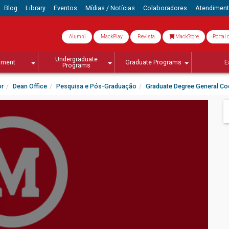
Blog
Library
Eventos
Mídias / Notícias
Colaboradores
Atendimen
Alumni
MackPlay
Revista
MackStore
Portal 
Undergraduate
lment
Graduate Programs
E
Programs
or
Dean Office
Pesquisa e Pós-Graduação
Graduate Degree General Co