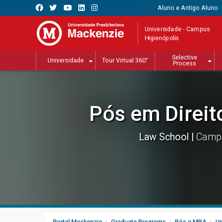
Aluno e Antigo Aluno
Universidade - Campus
Higienópolis
Selective
Universidade
Tour Virtual 360°
Process
Pós em Direit
Law School
Campu
Portal Mackenzie
Graduate Programs
Pós e MBA
Un