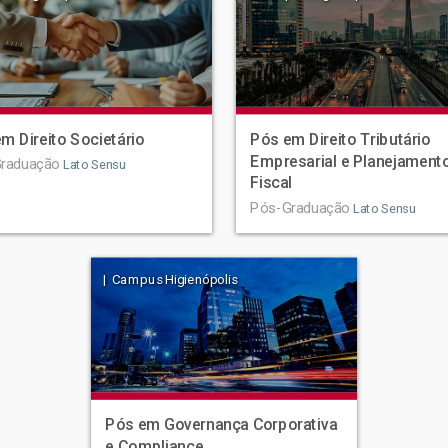
m Direito Societário
Pós em Direito Tributário
Empresarial e Planejament
raduação
Lato Sensu
Fiscal
Pós-Graduação
Lato Sensu
| Campus Higienópolis
Pós em Governança Corporativa
e Compliance