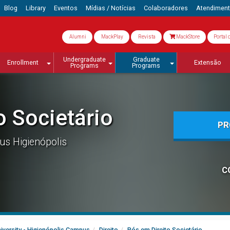
Blog
Library
Eventos
Mídias / Notícias
Colaboradores
Atendimen
Alumni
MackPlay
Revista
MackStore
Portal 
Undergraduate
Graduate
Enrollment
Extensão
Programs
Programs
o Societário
PR
s Higienópolis
C
iversity - Higienópolis Campus
Direito
Pós em Direito Societário