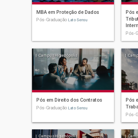
MBA em Proteção de Dados
Pós e
Tribu
Pós-Graduação
Lato Sensu
Inter
Pós-G
| Campus Higienópolis
| Camp
Pós em Direito dos Contratos
Pós e
Trab
Pós-Graduação
Lato Sensu
Pós-G
| Campus Higienópolis
| Camp