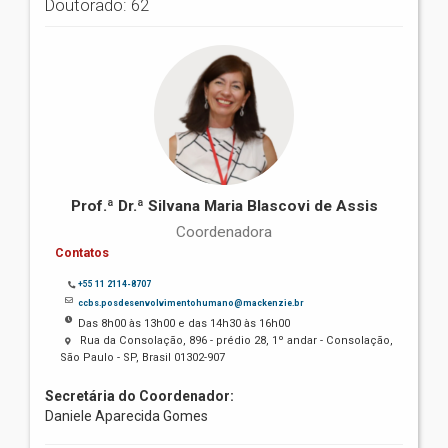
Doutorado: 62
Prof.ª Dr.ª Silvana Maria Blascovi de Assis
Coordenadora
Contatos
+55 11 2114-8707
ccbs.posdesenvolvimentohumano@mackenzie.br
Das 8h00 às 13h00 e das 14h30 às 16h00
Rua da Consolação, 896 - prédio 28, 1º andar - Consolação,
São Paulo - SP, Brasil 01302-907
Secretária do Coordenador:
Daniele Aparecida Gomes