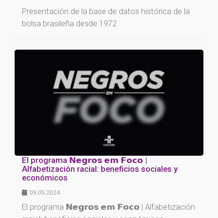
Presentación de la base de datos histórica de la
bolsa brasileña desde 1972
El programa 𝗡𝗲𝗴𝗿𝗼𝘀 𝗲𝗺 𝗙𝗼𝗰𝗼 |
Alfabetización racial: beneficios sociales y
económicos
09.05.2024
El programa 𝗡𝗲𝗴𝗿𝗼𝘀 𝗲𝗺 𝗙𝗼𝗰𝗼 | Alfabetización