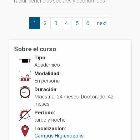
racial: beneficios sociales y económicos
1
2
3
4
5
6
next
Sobre el curso
Tipo:
Académico
Modalidad:
En persona
Duración:
Maestría: 24 meses, Doctorado: 42
meses
Período:
tarde y noche
Localizacíon:
Campus Higienópolis