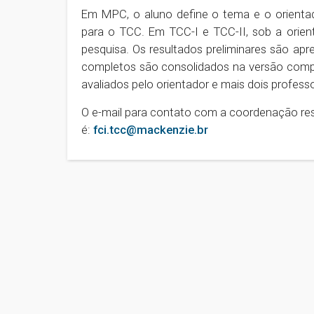
Em MPC, o aluno define o tema e o orientado
para o TCC. Em TCC-I e TCC-II, sob a orien
pesquisa. Os resultados preliminares são ap
completos são consolidados na versão compl
avaliados pelo orientador e mais dois professor
O e-mail para contato com a coordenação res
é:
fci.tcc@mackenzie.br