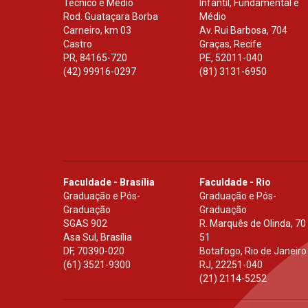
Técnico e Médio
Infantil, Fundamental e
Rod. Guataçara Borba
Médio
Carneiro, km 03
Av. Rui Barbosa, 704
Castro
Graças, Recife
PR
,
84165-720
PE
,
52011-040
(42) 99916-0297
(81) 3131-6950
Faculdade - Brasília
Faculdade - Rio
Graduação e Pós-
Graduação e Pós-
Graduação
Graduação
SGAS 902
R. Marquês de Olinda, 70
Asa Sul, Brasília
51
DF
,
70390-020
Botafogo, Rio de Janeiro
(61) 3521-9300
RJ
,
22251-040
(21) 2114-5252