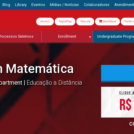
Blog
Library
Eventos
Mídias / Notícias
Colaboradores
Atendimen
Alumni
MackPlay
Revista
MackStore
Portal 
Processos Seletivos
Enrollment
Undergraduate Progr
m Matemática
epartment
Educação a Distância
C