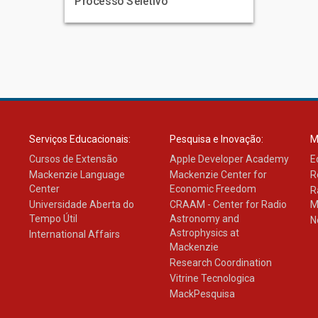
Processo Seletivo
Serviços Educacionais:
Pesquisa e Inovação:
M
Cursos de Extensão
Apple Developer Academy
E
Mackenzie Language
Mackenzie Center for
R
Center
Economic Freedom
R
Universidade Aberta do
CRAAM - Center for Radio
M
Tempo Útil
Astronomy and
N
Astrophysics at
International Affairs
Mackenzie
Research Coordination
Vitrine Tecnologica
MackPesquisa