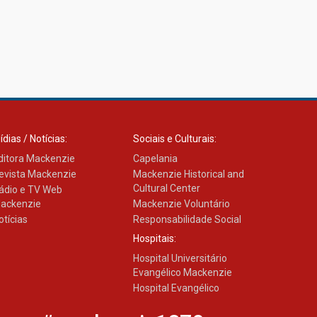
ídias / Notícias:
Sociais e Culturais:
ditora Mackenzie
Capelania
evista Mackenzie
Mackenzie Historical and
Cultural Center
ádio e TV Web
ackenzie
Mackenzie Voluntário
otícias
Responsabilidade Social
Hospitais:
Hospital Universitário
Evangélico Mackenzie
Hospital Evangélico