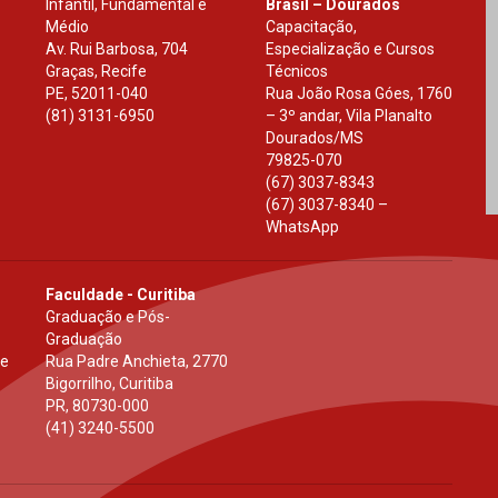
Infantil, Fundamental e
Brasil – Dourados
Médio
Capacitação,
Av. Rui Barbosa, 704
Especialização e Cursos
Graças, Recife
Técnicos
PE
,
52011-040
Rua João Rosa Góes, 1760
(81) 3131-6950
– 3º andar, Vila Planalto
Dourados
/
MS
79825-070
(67) 3037-8343
(67) 3037-8340 –
WhatsApp
Faculdade - Curitiba
Graduação e Pós-
Graduação
 e
Rua Padre Anchieta, 2770
Bigorrilho, Curitiba
PR
,
80730-000
(41) 3240-5500