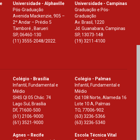
le
Universidade - Alphaville
Universidade - Campinas
Pós-Graduação
Graduação e Pós-
Avenida Mackenzie, 905 –
Graduação
2º Andar – Prédio 5
Av. Brasil, 1220
Tamboré , Barueri
Jd. Guanabara, Campinas
SP
,
06460-130
SP
,
13073-148
(11) 3555-2048/2022.
(19) 3211-4100
Colégio - Brasília
Colégio - Palmas
Infantil, Fundamental e
Infantil, Fundamental e
Médio
Médio
SHIS Ql 05 Chác. 74
Qd.108 Norte, Alameda 16
Lago Sul, Brasília
Lote 10 A, Palmas
DF
,
71600-500
TO
,
77006-902
(61) 2106-9000
(63) 3236-5366
(61) 3521-9000
(63) 3236-5340
Agnes – Recife
Escola Técnica Vital