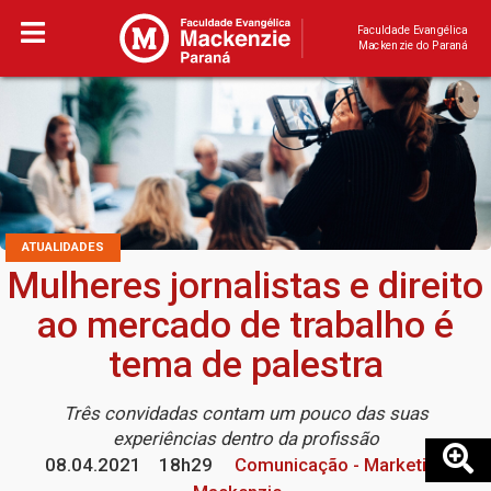
Faculdade Evangélica
Mackenzie do Paraná
ATUALIDADES
Mulheres jornalistas e direito
ao mercado de trabalho é
tema de palestra
Três convidadas contam um pouco das suas
experiências dentro da profissão
08.04.2021
18h29
Comunicação - Marketing