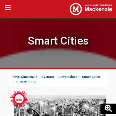
Smart Cities
Portal Mackenzie
Eventos
Universidade
Smart Cities
COMMITTEES