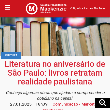
Colégio Mackenzie - São Paulo
CULTURA
Literatura no aniversário de
São Paulo: livros retratam
realidade paulistana
Conheça algumas obras que ajudam a compreender o
cotidiano na capital
27.01.2025
18h39
Comunicação - Marketing