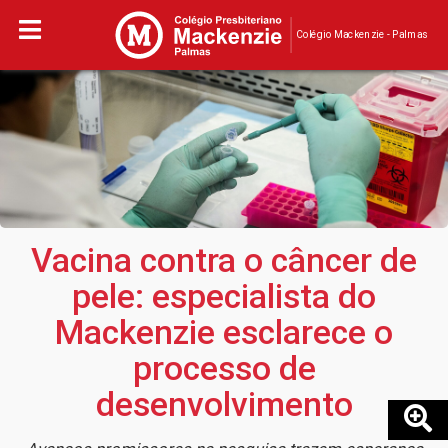
Colégio Mackenzie - Palmas
Vacina contra o câncer de
pele: especialista do
Mackenzie esclarece o
processo de
desenvolvimento