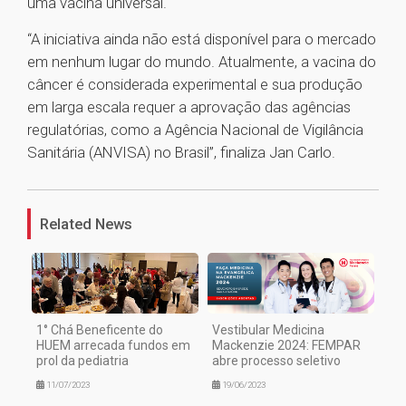
uma vacina universal.
“A iniciativa ainda não está disponível para o mercado
em nenhum lugar do mundo. Atualmente, a vacina do
câncer é considerada experimental e sua produção
em larga escala requer a aprovação das agências
regulatórias, como a Agência Nacional de Vigilância
Sanitária (ANVISA) no Brasil”, finaliza Jan Carlo.
1
Related News
1° Chá Beneficente do
Vestibular Medicina
HUEM arrecada fundos em
Mackenzie 2024: FEMPAR
prol da pediatria
abre processo seletivo
11/07/2023
19/06/2023