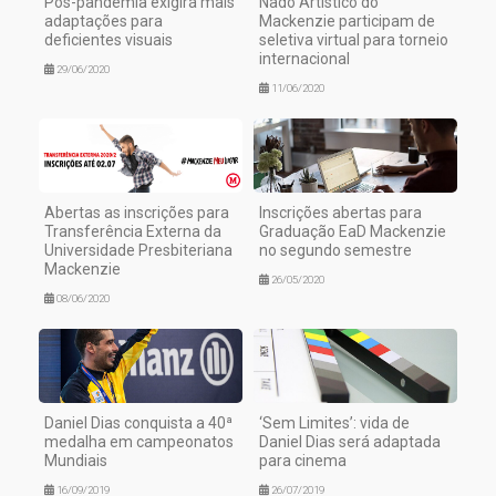
Pós-pandemia exigirá mais
Nado Artístico do
adaptações para
Mackenzie participam de
deficientes visuais
seletiva virtual para torneio
internacional
29/06/2020
11/06/2020
Abertas as inscrições para
Inscrições abertas para
Transferência Externa da
Graduação EaD Mackenzie
Universidade Presbiteriana
no segundo semestre
Mackenzie
26/05/2020
08/06/2020
Daniel Dias conquista a 40ª
‘Sem Limites’: vida de
medalha em campeonatos
Daniel Dias será adaptada
Mundiais
para cinema
16/09/2019
26/07/2019