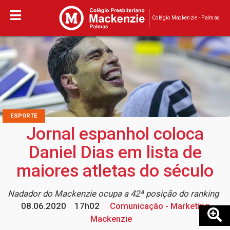
Colégio Mackenzie - Palmas
ESPORTE
Jornal espanhol coloca
Daniel Dias em lista de
maiores atletas do século
Nadador do Mackenzie ocupa a 42ª posição do ranking
08.06.2020
17h02
Comunicação - Marketing
Mackenzie