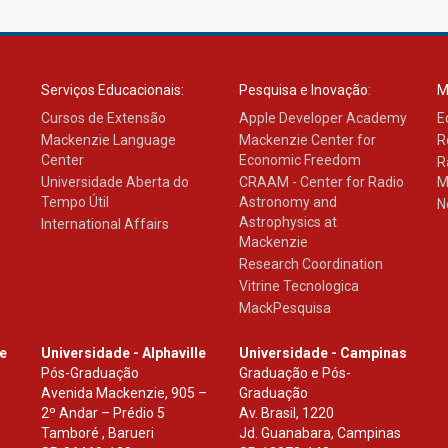
Serviços Educacionais:
Pesquisa e Inovação:
M
Cursos de Extensão
Apple Developer Academy
E
Mackenzie Language
Mackenzie Center for
R
Center
Economic Freedom
R
Universidade Aberta do
CRAAM - Center for Radio
M
Tempo Útil
Astronomy and
N
Astrophysics at
International Affairs
Mackenzie
Research Coordination
Vitrine Tecnologica
MackPesquisa
le
Universidade - Alphaville
Universidade - Campinas
Pós-Graduação
Graduação e Pós-
Avenida Mackenzie, 905 –
Graduação
2º Andar – Prédio 5
Av. Brasil, 1220
Tamboré , Barueri
Jd. Guanabara, Campinas