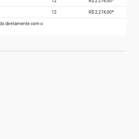
12
R$ 2.274,00*
12
R$ 2.274,00*
tado diretamente com o