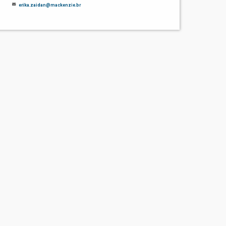
erika.zaidan@mackenzie.br