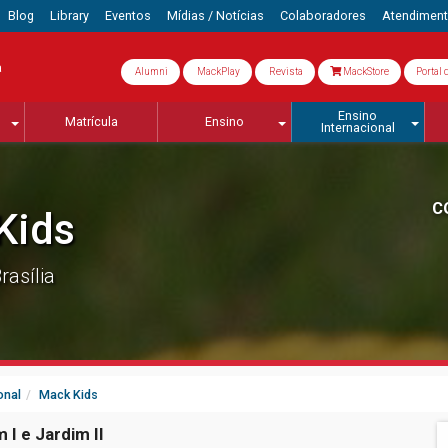
Blog
Library
Eventos
Mídias / Notícias
Colaboradores
Atendimen
a
Alumni
MackPlay
Revista
MackStore
Portal 
Ensino
Matrícula
Ensino
Internacional
C
Kids
rasília
onal
Mack Kids
 I e Jardim II