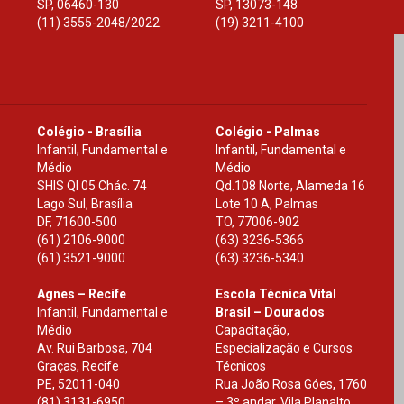
SP
,
06460-130
SP
,
13073-148
(11) 3555-2048/2022.
(19) 3211-4100
Colégio - Brasília
Colégio - Palmas
Infantil, Fundamental e
Infantil, Fundamental e
Médio
Médio
SHIS Ql 05 Chác. 74
Qd.108 Norte, Alameda 16
Lago Sul, Brasília
Lote 10 A, Palmas
DF
,
71600-500
TO
,
77006-902
(61) 2106-9000
(63) 3236-5366
(61) 3521-9000
(63) 3236-5340
Agnes – Recife
Escola Técnica Vital
Infantil, Fundamental e
Brasil – Dourados
Médio
Capacitação,
Av. Rui Barbosa, 704
Especialização e Cursos
Graças, Recife
Técnicos
PE
,
52011-040
Rua João Rosa Góes, 1760
(81) 3131-6950
– 3º andar, Vila Planalto