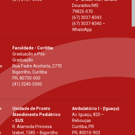
Dourados
/
MS
79825-070
(67) 3037-8343
(67) 3037-8340 –
WhatsApp
Faculdade - Curitiba
Graduação e Pós-
Graduação
 e
Rua Padre Anchieta, 2770
Bigorrilho, Curitiba
PR
,
80730-000
(41) 3240-5500
h
Unidade de Pronto
Ambulatório I - (Iguaçu)
Atendimento Pediátrico
Av. Iguaçu, 820 –
- SUS
Rebouças
R. Alameda Princesa
Curitiba, PR
o
Izabel, 1585 – Bigorrilho
PR
,
80010-903