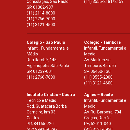
Consolação, São Paulo
(11) 3555-2181/2159
SP
,
01302-907
(11) 2114-8000
(11) 2766-7000
(11) 3121-4500
Colégio - São Paulo
Colégio - Tamboré
Infantil, Fundamental e
Infantil, Fundamental e
Médio
Médio
Rua Itambé, 145
Av. Mackenzie
Higienópolis, São Paulo
Tamboré, Barueri
SP
,
01239-001
SP
,
06460-130
(11) 2766-7600
(11) 3555-2000
(11) 3121-4600
Instituto Cristão - Castro
Agnes – Recife
Técnico e Médio
Infantil, Fundamental e
Rod. Guataçara Borba
Médio
Carneiro, km 03
Av. Rui Barbosa, 704
Castro
Graças, Recife
PR
,
84165-720
PE
,
52011-040
(42) 99916-0297
(81) 3131-6950