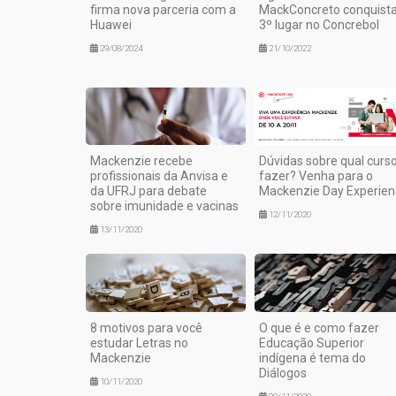
firma nova parceria com a
MackConcreto conquist
Huawei
3º lugar no Concrebol
29/08/2024
21/10/2022
Mackenzie recebe
Dúvidas sobre qual curs
profissionais da Anvisa e
fazer? Venha para o
da UFRJ para debate
Mackenzie Day Experien
sobre imunidade e vacinas
12/11/2020
13/11/2020
8 motivos para você
O que é e como fazer
estudar Letras no
Educação Superior
Mackenzie
indígena é tema do
Diálogos
10/11/2020