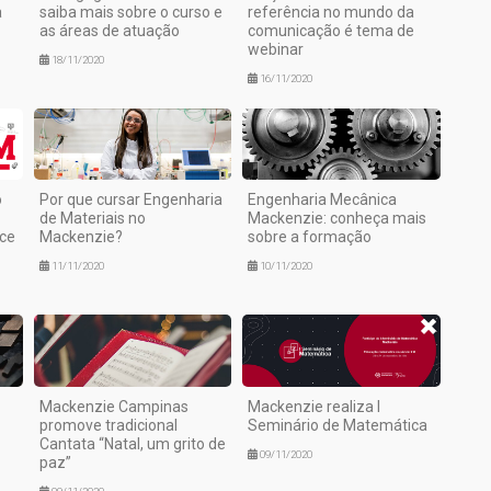
a
saiba mais sobre o curso e
referência no mundo da
as áreas de atuação
comunicação é tema de
webinar
18/11/2020
16/11/2020
o
Por que cursar Engenharia
Engenharia Mecânica
de Materiais no
Mackenzie: conheça mais
ce
Mackenzie?
sobre a formação
11/11/2020
10/11/2020
Mackenzie Campinas
Mackenzie realiza I
promove tradicional
Seminário de Matemática
Cantata “Natal, um grito de
09/11/2020
paz”