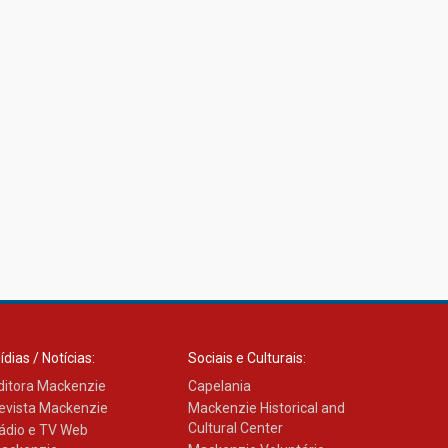
ídias / Notícias:
Sociais e Culturais:
ditora Mackenzie
Capelania
evista Mackenzie
Mackenzie Historical and
Cultural Center
ádio e TV Web