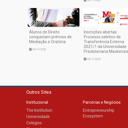
09/11/2020
Alunos do Direito
Inscrições abertas:
conquistam prêmios de
Processo seletivo de
Mediação e Oratória
Transferência Externa
2021/1 da Universidade
04/11/2020
Presbiteriana Mackenzi
04/11/2020
Outros Sites
Institucional
Parcerias e Negócios:
The Institution
Entrepreneurship
Ecosystem
Universidade
Colégios