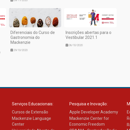
09/11/2020
Diferenciais do Curso de
Inscrições abertas para o
Gastronomia do
Vestibular 2021.1
Mackenzie
06/10/2020
29/10/2020
e
Serviços Educacionais:
Pesquisa e Inovação:
M
Cursos de Extensão
Apple Developer Academy
E
Mackenzie Language
Mackenzie Center for
R
Center
Economic Freedom
R