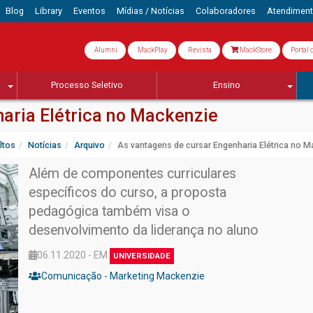
Blog
Library
Eventos
Mídias / Notícias
Colaboradores
Atendimen
Alumni
MackPlay
Revista
MackStore
Portal 
Processo Seletivo
Ensino
aria Elétrica no Mackenzie
ltos
Notícias
Arquivo
As vantagens de cursar Engenharia Elétrica no 
Além de componentes curriculares
específicos do curso, a proposta
pedagógica também visa o
desenvolvimento da liderança no aluno
06.11.2020 - EM
UNIVERSIDADE
Comunicação - Marketing Mackenzie