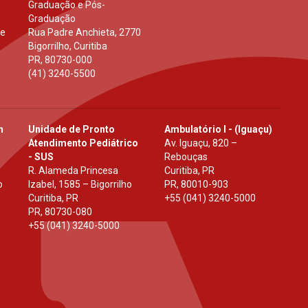
Graduação e Pós-
Graduação
 e
Rua Padre Anchieta, 2770
Bigorrilho, Curitiba
PR
,
80730-000
(41) 3240-5500
h
Unidade de Pronto
Ambulatório I - (Iguaçu)
Atendimento Pediátrico
Av. Iguaçu, 820 –
- SUS
Rebouças
R. Alameda Princesa
Curitiba, PR
o
Izabel, 1585 – Bigorrilho
PR
,
80010-903
Curitiba, PR
+55 (041) 3240-5000
PR
,
80730-080
+55 (041) 3240-5000