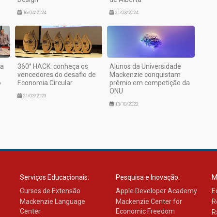
16/04/2024
21/03/2024
na
360° HACK: conheça os
Alunos da Universidade
vencedores do desafio de
Mackenzie conquistam
o
Economia Circular
prêmio em competição da
ONU
21/03/2023
13/10/2022
Serviços Educacionais:
Pesquisa e Inovação:
M
Cursos de Extensão
Apple Developer Academy
E
Mackenzie Language
Mackenzie Center for
R
Center
Economic Freedom
R