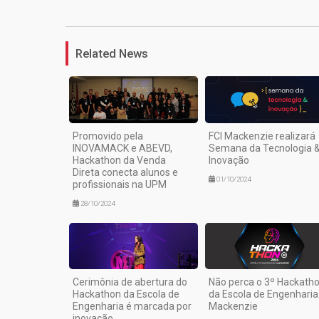
Related News
Promovido pela
FCI Mackenzie realizará
INOVAMACK e ABEVD,
Semana da Tecnologia 
Hackathon da Venda
Inovação
Direta conecta alunos e
01/10/2024
profissionais na UPM
28/10/2024
Cerimônia de abertura do
Não perca o 3º Hackath
Hackathon da Escola de
da Escola de Engenharia
Engenharia é marcada por
Mackenzie
inovação