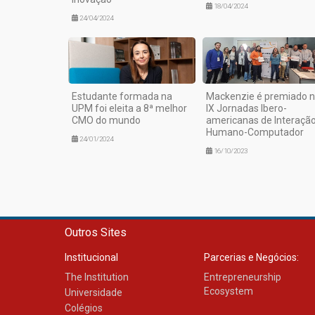
18/04/2024
24/04/2024
Estudante formada na
Mackenzie é premiado 
UPM foi eleita a 8ª melhor
IX Jornadas Ibero-
CMO do mundo
americanas de Interaçã
Humano-Computador
24/01/2024
16/10/2023
Outros Sites
Institucional
Parcerias e Negócios:
The Institution
Entrepreneurship
Ecosystem
Universidade
Colégios