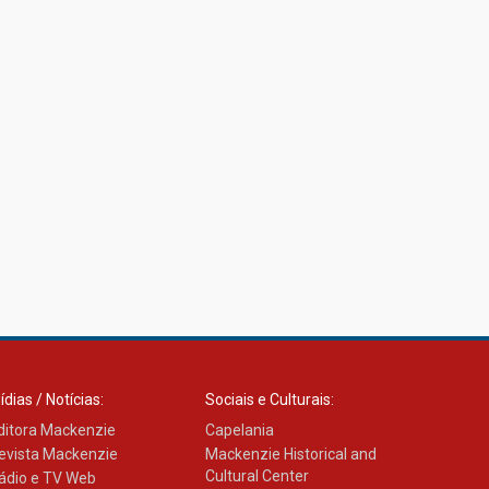
ídias / Notícias:
Sociais e Culturais:
ditora Mackenzie
Capelania
evista Mackenzie
Mackenzie Historical and
Cultural Center
ádio e TV Web