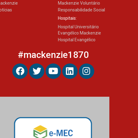
ackenzie
Mackenzie Voluntário
otícias
Responsabilidade Social
Hospitais:
Hospital Universitário
Evangélico Mackenzie
Hospital Evangélico
#mackenzie1870