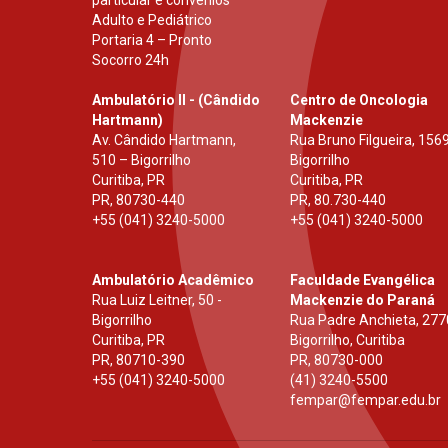
particular e convênios
Adulto e Pediátrico
Portaria 4 – Pronto
Socorro 24h
Ambulatório II - (Cândido
Centro de Oncologia
Hartmann)
Mackenzie
Av. Cândido Hartmann,
Rua Bruno Filgueira, 1569
510 – Bigorrilho
Bigorrilho
Curitiba, PR
Curitiba, PR
PR
,
80730-440
PR
,
80.730-440
+55 (041) 3240-5000
+55 (041) 3240-5000
Ambulatório Acadêmico
Faculdade Evangélica
Rua Luiz Leitner, 50 -
Mackenzie do Paraná
Bigorrilho
Rua Padre Anchieta, 277
Curitiba, PR
Bigorrilho, Curitiba
PR
,
80710-390
PR
,
80730-000
+55 (041) 3240-5000
(41) 3240-5500
fempar@fempar.edu.br