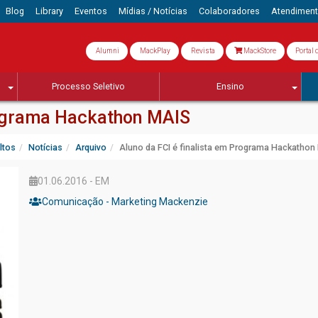
Blog
Library
Eventos
Mídias / Notícias
Colaboradores
Atendimen
Alumni
MackPlay
Revista
MackStore
Portal 
Processo Seletivo
Ensino
rograma Hackathon MAIS
ltos
Notícias
Arquivo
Aluno da FCI é finalista em Programa Hackathon
01.06.2016 - EM
Comunicação - Marketing Mackenzie