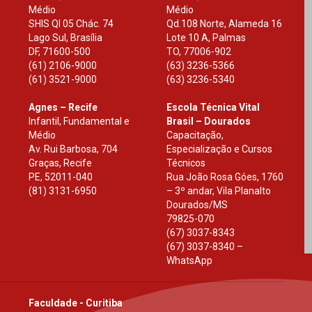
Médio
Médio
SHIS Ql 05 Chác. 74
Qd.108 Norte, Alameda 16
Lago Sul, Brasília
Lote 10 A, Palmas
DF
,
71600-500
TO
,
77006-902
(61) 2106-9000
(63) 3236-5366
(61) 3521-9000
(63) 3236-5340
Agnes – Recife
Escola Técnica Vital
Infantil, Fundamental e
Brasil – Dourados
Médio
Capacitação,
Av. Rui Barbosa, 704
Especialização e Cursos
Graças, Recife
Técnicos
PE
,
52011-040
Rua João Rosa Góes, 1760
(81) 3131-6950
– 3º andar, Vila Planalto
Dourados
/
MS
79825-070
(67) 3037-8343
(67) 3037-8340 –
WhatsApp
Faculdade - Curitiba