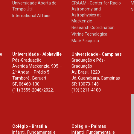
Universidade Aberta do
CRAAM - Center for Radio
M
Tempo Útil
Astronomy and
N
Astrophysics at
International Affairs
Mackenzie
Research Coordination
Vitrine Tecnologica
MackPesquisa
le
Universidade - Alphaville
Universidade - Campinas
Pós-Graduação
Graduação e Pós-
Avenida Mackenzie, 905 –
Graduação
2º Andar – Prédio 5
Av. Brasil, 1220
Tamboré , Barueri
Jd. Guanabara, Campinas
SP
,
06460-130
SP
,
13073-148
(11) 3555-2048/2022.
(19) 3211-4100
Colégio - Brasília
Colégio - Palmas
Infantil, Fundamental e
Infantil, Fundamental e