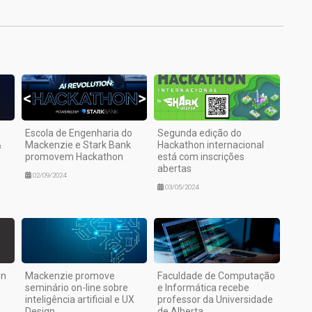
Escola de Engenharia do
Segunda edição do
&
Mackenzie e Stark Bank
Hackathon internacional
promovem Hackathon
está com inscrições
abertas
02/09/2024
03/05/2024
on
Mackenzie promove
Faculdade de Computação
seminário on-line sobre
e Informática recebe
inteligência artificial e UX
professor da Universidade
Design
de Alberta