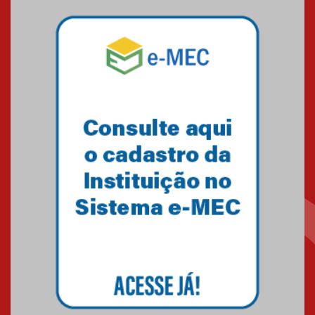
04.08.2026
Mackenzie recepciona os
calouros do segundo semestre
de 2026
04.08.2026
Como o Colégio Mackenzie
Brasília prepara seus
estudantes para o PAS antes
mesmo do Ensino Médio
04.08.2026
Como os pais podem investir
na educação dos filhos além da
escola
04.08.2026