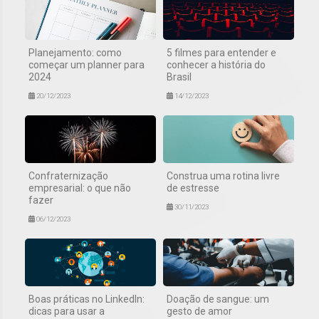
Planejamento: como
5 filmes para entender e
começar um planner para
conhecer a história do
2024
Brasil
20/12/2023
14/12/2023
Confraternização
Construa uma rotina livre
empresarial: o que não
de estresse
fazer
30/11/2023
06/12/2023
Boas práticas no LinkedIn:
Doação de sangue: um
dicas para usar a
gesto de amor