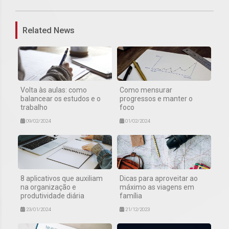
Related News
Volta às aulas: como
Como mensurar
balancear os estudos e o
progressos e manter o
trabalho
foco
09/02/2024
01/02/2024
8 aplicativos que auxiliam
Dicas para aproveitar ao
na organização e
máximo as viagens em
produtividade diária
família
23/01/2024
21/12/2023