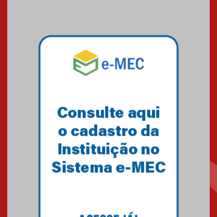
Mackenzie recepciona os
calouros do segundo semestre
de 2026
04.08.2026
Como o Colégio Mackenzie
Brasília prepara seus
estudantes para o PAS antes
mesmo do Ensino Médio
04.08.2026
Como os pais podem investir
na educação dos filhos além da
escola
04.08.2026
XIII Fórum de Aprendizagem
Transformadora reúne
docentes para debater